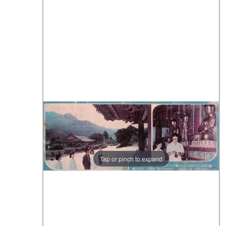
Tap or pinch to expand