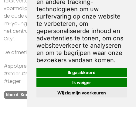
tekst vertaald naar Nederlands: “Jo Jun-hee,
en andere tracking-
voormalig 22e divisie van het ROK-leger, kijkt terug op
technologieën om uw
de oude en kleurrijke Bohyeon-tempel in Yosan, en Ra
surfervaring op onze website
Im-young, voormalig 1e divisie van het ROK-leger, in
te verbeteren, om
gepersonaliseerde inhoud en
het centrum van Daeungjeon in Park Yeon, Gaeseong
advertenties te tonen, om ons
City”.
websiteverkeer te analyseren
De afmeting van deze prent is ca. 22 bij 9 centimeter.
en om te begrijpen waar onze
bezoekers vandaan komen.
#spotprent #propaganda #krant #kunst #cadeau
Ik ga akkoord
#stoer #Noord Korea #Propaganda #Jo Jun-hee
#Leger
Ik weiger
Wijzig mijn voorkeuren
Noord Korea
Propaganda
Jo Jun-hee
Leger
Kwaliteit, zekerheid
en 100% sociaal