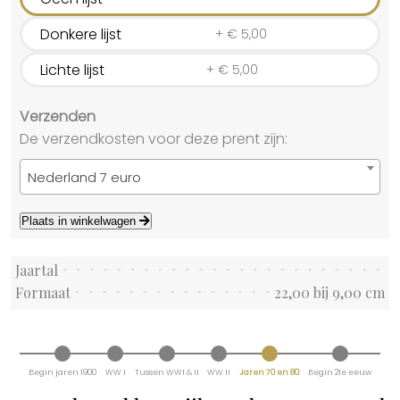
Donkere lijst
+
€
5,00
Lichte lijst
+
€
5,00
Verzenden
De verzendkosten voor deze prent zijn:
Nederland 7 euro
Plaats in winkelwagen
Jaartal
Formaat
22,00 bij 9,00 cm
Begin jaren 1900
WW I
Tussen WWI & II
WW II
Jaren 70 en 80
Begin 21e eeuw