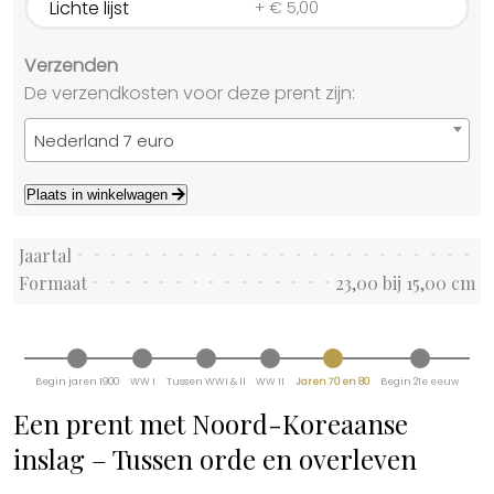
Lichte lijst
+
€
5,00
Verzenden
De verzendkosten voor deze prent zijn:
Nederland 7 euro
Plaats in winkelwagen
Jaartal
Formaat
23,00 bij 15,00 cm
Begin jaren 1900
WW I
Tussen WWI & II
WW II
Jaren 70 en 80
Begin 21e eeuw
Een prent met Noord-Koreaanse
inslag – Tussen orde en overleven