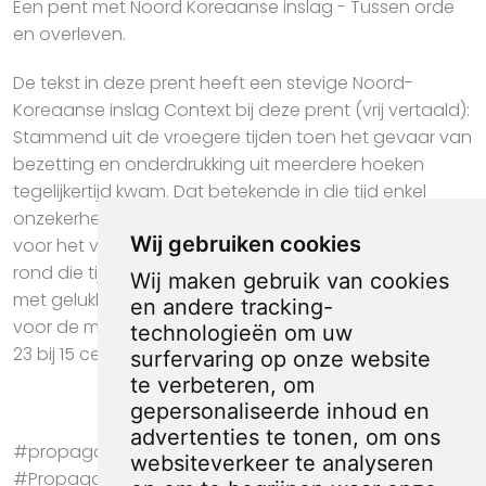
Een pent met Noord Koreaanse inslag - Tussen orde
en overleven.
De tekst in deze prent heeft een stevige Noord-
Koreaanse inslag Context bij deze prent (vrij vertaald):
Stammend uit de vroegere tijden toen het gevaar van
bezetting en onderdrukking uit meerdere hoeken
tegelijkertijd kwam. Dat betekende in die tijd enkel
onzekerheid, hongersnood en héél veel narigheid…
Wij gebruiken cookies
voor het volk van 'de Republiek China' (1949) kwam er
rond die tijd (Mao Zedong) de grootste aller tijden
Wij maken gebruik van cookies
met gelukkig meer rust en minder honger en armoede
en andere tracking-
voor de mensen. De prent heeft een afmeting van ca.
technologieën om uw
23 bij 15 centimeter.
surfervaring op onze website
te verbeteren, om
gepersonaliseerde inhoud en
advertenties te tonen, om ons
#propaganda #kunstnull #Noord Korea
websiteverkeer te analyseren
#Propaganda #China #Leger