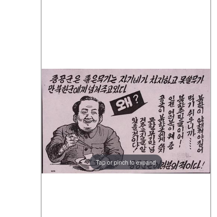
Tap or pinch to expand