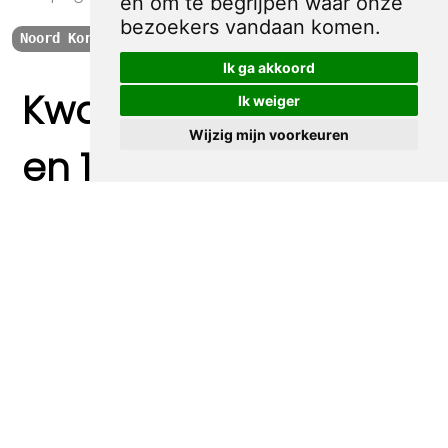
en om te begrijpen waar onze
bezoekers vandaan komen.
Noord Korea
Propaganda
Leger
China
Ik ga akkoord
Kwaliteit, zekerheid
Ik weiger
Wijzig mijn voorkeuren
en 100% sociaal
100% origineel
Alle prints zijn 100% origineel in de jaren 1910-1920
uitgegeven.
Snel verzonden
Binnen 3 werkdagen wordt je print verstuurd.
Betaal veilig en eenvoudig
Betalen kan met iDeal, Credit Card en Paypal.
100% sociaal
Deze webshop wordt volledig gerund door jongens
met afstand tot de arbeidsmarkt. Je bestelling draagt
bij aan hun welzijn en toekomstplannen!