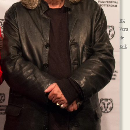
land
echten
By:
Vera
de
Kok