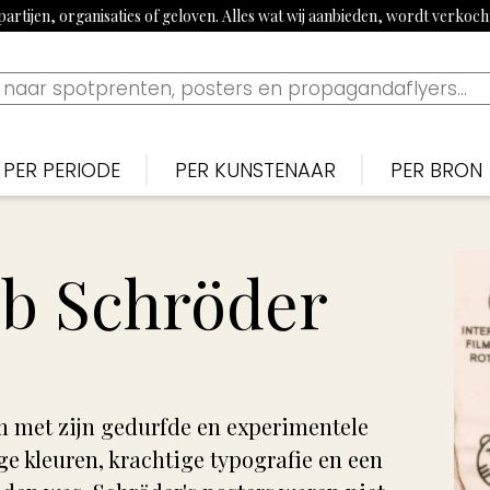
artijen, organisaties of geloven. Alles wat wij aanbieden, wordt verkoc
PER PERIODE
PER KUNSTENAAR
PER BRON
Nederlands
Nederlan
N
Bekijk tijdslijn
1900-1915: Begin 20e eeuw
Piet van der Hem
De Noten
S
b Schröder
1915-1920: Eerste Wereldoorlog
Jan Sluijters
Nieuwe 
B
1920-1939: Aanloop Tweede Wereldoorlog
Willy Sluiter
Vrijheid, 
E
1940-1945: Tweede Wereldoorlog
Tjerk Bottema
Paraat
F
m met zijn gedurfde en experimentele
1960s: Propaganda uit China
Jan van Wijk
Uilenspieg
T
ge kleuren, krachtige typografie en een
1970-1980: Activistisch jaren 70 & 80
George van Raemdonck
Uiltje