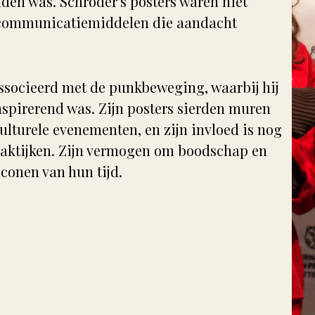
laden was. Schröder's posters waren niet
1980s: Propaganda in Noord-Korea
Albert Hahn Jr
Vrij Neder
e communicatiemiddelen die aandacht
2005-2015: Amerika na 9-11
Albert Funke Küpper
Vrouwenr
Jan Rot
Robert Wout (opland)
ssocieerd met de punkbeweging, waarbij hij
inspirerend was. Zijn posters sierden muren
Rob Schröder
ulturele evenementen, en zijn invloed is nog
Kees Van Dongen
raktijken. Zijn vermogen om boodschap en
Peter van Reen
iconen van hun tijd.
Ton Smits
Willem van Schaik