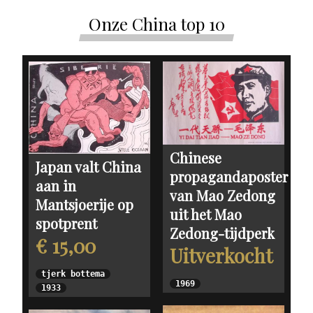
Onze China top 10
Chinese
Japan valt China
propagandaposter
aan in
van Mao Zedong
Mantsjoerije op
uit het Mao
spotprent
Zedong-tijdperk
€ 15,00
Uitverkocht
tjerk bottema
1969
1933