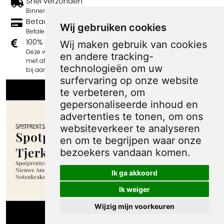
Snel verzonden
Binnen 3 werkdagen wordt je print verstuurd.
Betaal veilig en eenvoudig
Wij gebruiken cookies
Betalen kan met iDeal, Credit Card en Paypal.
100% sociaal
Wij maken gebruik van cookies
Deze webshop wordt volledig gerund door jongens
en andere tracking-
met afstand tot de arbeidsmarkt. Je bestelling draagt
technologieën om uw
bij aan hun welzijn en toekomstplannen!
surfervaring op onze website
te verbeteren, om
gepersonaliseerde inhoud en
advertenties te tonen, om ons
websiteverkeer te analyseren
en om te begrijpen waar onze
bezoekers vandaan komen.
Ik ga akkoord
Ik weiger
Wijzig mijn voorkeuren