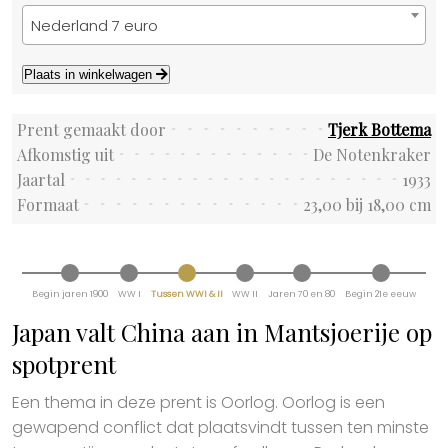
Nederland 7 euro
Plaats in winkelwagen
Prent gemaakt door
Tjerk Bottema
Afkomstig uit
De Notenkraker
Jaartal
1933
Formaat
23,00 bij 18,00 cm
Begin jaren 1900
WW I
Tussen WWI & II
WW II
Jaren 70 en 80
Begin 21e eeuw
Japan valt China aan in Mantsjoerije op
spotprent
Een thema in deze prent is Oorlog. Oorlog is een
gewapend conflict dat plaatsvindt tussen ten minste