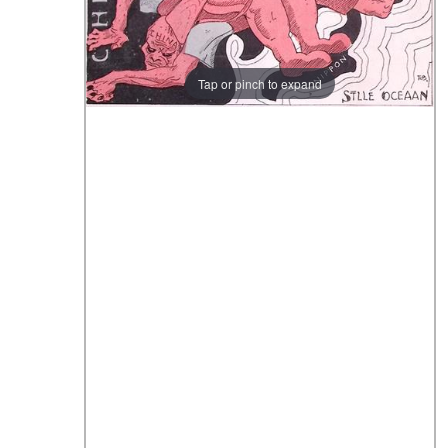
Tap or pinch to expand