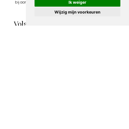
bij aan hun welzijn en toekomstplannen!
Ik weiger
Wijzig mijn voorkeuren
Volgende spotprenten binnen de
categorie De Notenkraker
Nazi Koppel en
Prent De
soldaten