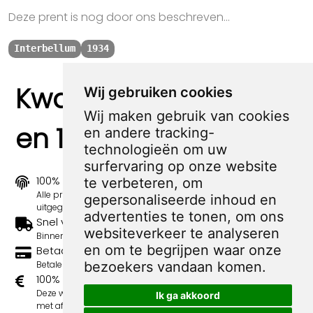
Deze prent is nog door ons beschreven...
Interbellum
1934
Kwaliteit, zekerheid
Wij gebruiken cookies
Wij maken gebruik van cookies
en 100% sociaal
en andere tracking-
technologieën om uw
surfervaring op onze website
100% origineel
te verbeteren, om
Alle prints zijn 100% origineel in de jaren 1910-1920
gepersonaliseerde inhoud en
uitgegeven.
advertenties te tonen, om ons
Snel verzonden
websiteverkeer te analyseren
Binnen 3 werkdagen wordt je print verstuurd.
en om te begrijpen waar onze
Betaal veilig en eenvoudig
Betalen kan met iDeal, Credit Card en Paypal.
bezoekers vandaan komen.
100% sociaal
Deze webshop wordt volledig gerund door jongens
Ik ga akkoord
met afstand tot de arbeidsmarkt. Je bestelling draagt