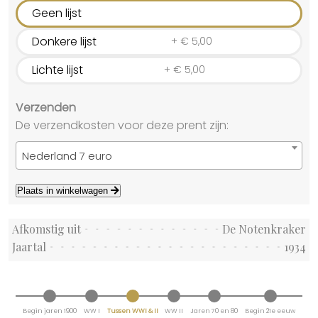
Geen lijst
Donkere lijst
+
€
5,00
Lichte lijst
+
€
5,00
Verzenden
De verzendkosten voor deze prent zijn:
Nederland 7 euro
Plaats in winkelwagen
Afkomstig uit
De Notenkraker
Jaartal
1934
Begin jaren 1900
WW I
Tussen WWI & II
WW II
Jaren 70 en 80
Begin 21e eeuw