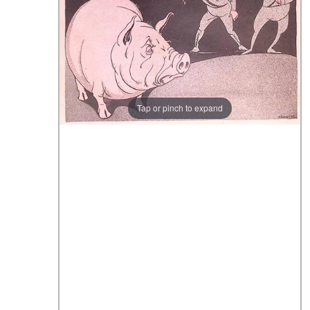
Tap or pinch to expand