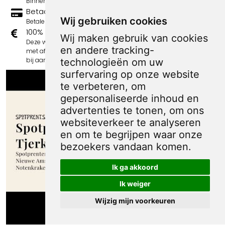
Binnen 3 werkdagen wordt je print verstuurd.
Betaal veilig en eenvoudig
Wij gebruiken cookies
Betalen kan met iDeal, Credit Card en Paypal.
100% sociaal
Wij maken gebruik van cookies
Deze webshop wordt volledig gerund door jongens
en andere tracking-
met afstand tot de arbeidsmarkt. Je bestelling draagt
bij aan hun welzijn en toekomstplannen!
technologieën om uw
surfervaring op onze website
te verbeteren, om
gepersonaliseerde inhoud en
advertenties te tonen, om ons
websiteverkeer te analyseren
en om te begrijpen waar onze
bezoekers vandaan komen.
Ik ga akkoord
Ik weiger
Wijzig mijn voorkeuren