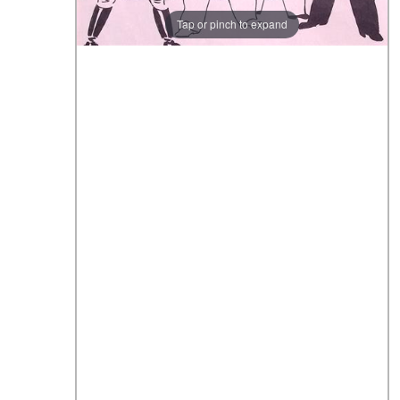
Tap or pinch to expand