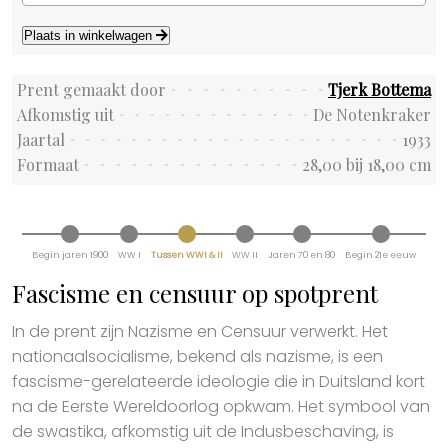
Plaats in winkelwagen
Prent gemaakt door
Tjerk Bottema
Afkomstig uit
De Notenkraker
Jaartal
1933
Formaat
28,00 bij 18,00 cm
Begin jaren 1900
WW I
Tussen WWI & II
WW II
Jaren 70 en 80
Begin 21e eeuw
Fascisme en censuur op spotprent
In de prent zijn Nazisme en Censuur verwerkt. Het
nationaalsocialisme, bekend als nazisme, is een
fascisme-gerelateerde ideologie die in Duitsland kort
na de Eerste Wereldoorlog opkwam. Het symbool van
de swastika, afkomstig uit de Indusbeschaving, is