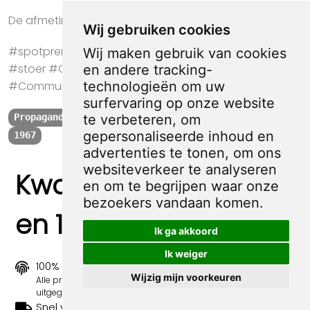
De afmeting van deze prent is ca. 51 bij 76 centimeter.
Wij gebruiken cookies
#spotprent #propaganda #krant #kunst #cadeau
Wij maken gebruik van cookies
#stoer #China #Propaganda #Optocht
en andere tracking-
technologieën om uw
#Communisme
surfervaring op onze website
te verbeteren, om
Propaganda
Optocht
Communisme
China
Mao Zedong
gepersonaliseerde inhoud en
1967
advertenties te tonen, om ons
websiteverkeer te analyseren
Kwaliteit, zekerheid
en om te begrijpen waar onze
bezoekers vandaan komen.
en 100% sociaal
Ik ga akkoord
Ik weiger
100% origineel
Wijzig mijn voorkeuren
Alle prints zijn 100% origineel in de jaren 1910-1920
uitgegeven.
Snel verzonden