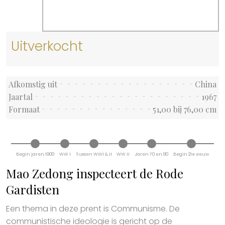
Uitverkocht
Afkomstig uit
China
Jaartal
1967
Formaat
51,00 bij 76,00 cm
Begin jaren 1900
WW I
Tussen WWI & II
WW II
Jaren 70 en 80
Begin 21e eeuw
Mao Zedong inspecteert de Rode
Gardisten
Een thema in deze prent is Communisme. De
communistische ideologie is gericht op de