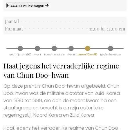
Plaats in winkelwagen
Jaartal
Formaat
11,00 bij 15,00 cm
Begin jaren 1900
WW I
Tussen WWI & II
WW II
Jaren 70 en 80
Begin 21e eeuw
Haat jegens het verraderlijke regime
van Chun Doo-hwan
Op deze prent is Chun Doo-hwan afgebeeld. Chun
Doo-hwan was de militaire dictator van Zuid-Korea
van 1980 tot 1988, die aan de macht kwam na een
staatsgreep en berucht is om zijn autoritaire
regeringsstijl. Noord Korea en Zuid Korea
Haat jegens het verraderlijke regime van Chun Doo-