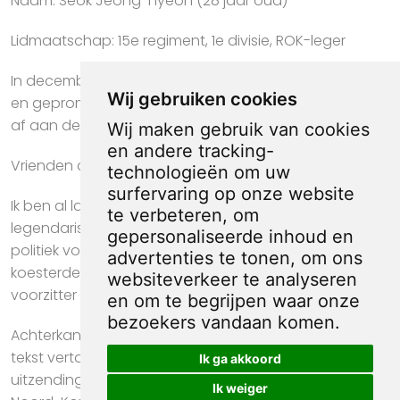
Naam: Seok Jeong-hyeon (28 jaar oud)
Lidmaatschap: 15e regiment, 1e divisie, ROK-leger
In december 1974 in dienst getreden bij het ROK-leger
Wij gebruiken cookies
en gepromoveerd tot kapitein. Daarna studeerde hij
af aan de ROK-infanterieschool.
Wij maken gebruik van cookies
en andere tracking-
Vrienden die overliepen naar Noord-Korea"
technologieën om uw
surfervaring op onze website
Ik ben al lang een vurig bewonderaar van de
te verbeteren, om
legendarische voorzitter Kim Il Sung, die geweldige
gepersonaliseerde inhoud en
politiek voor het land en de mensen voerde, en ik
advertenties te tonen, om ons
koesterde een oprecht verlangen om bij de geweldige
websiteverkeer te analyseren
voorzitter te wonen.”
en om te begrijpen waar onze
bezoekers vandaan komen.
Achterkant van Noord-Koreaanse spotprent, met
tekst vertaald naar Nederlands: “Nadat ik via
Ik ga akkoord
uitzendingen en publicaties had vernomen dat
Ik weiger