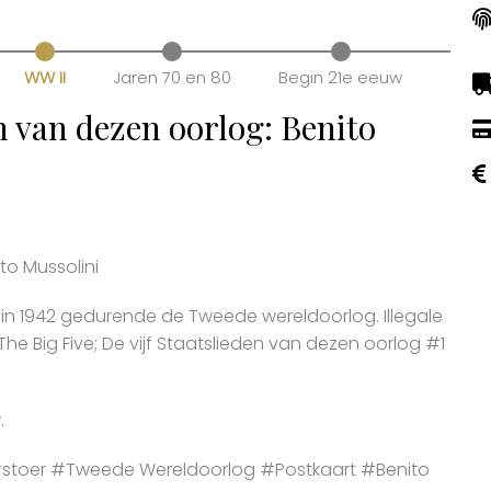
WW II
Jaren 70 en 80
Begin 21e eeuw
en van dezen oorlog: Benito
ito Mussolini
 in 1942 gedurende de Tweede wereldoorlog. Illegale
 Big Five; De vijf Staatslieden van dezen oorlog #1
.
toer #Tweede Wereldoorlog #Postkaart #Benito