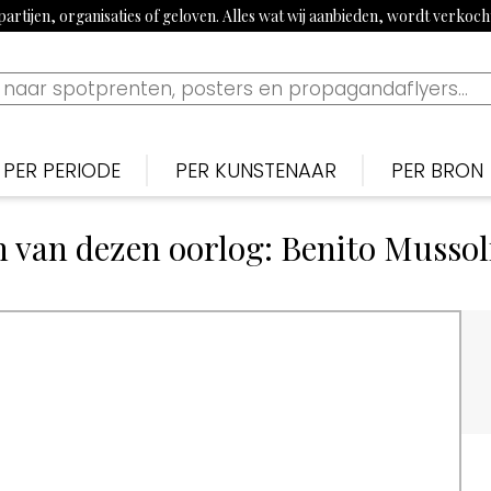
artijen, organisaties of geloven. Alles wat wij aanbieden, wordt verkoc
PER PERIODE
PER KUNSTENAAR
PER BRON
Nederlands
Nederlan
N
Bekijk tijdslijn
en van dezen oorlog: Benito Mussol
1900-1915: Begin 20e eeuw
Piet van der Hem
De Noten
S
1915-1920: Eerste Wereldoorlog
Jan Sluijters
Nieuwe 
B
1920-1939: Aanloop Tweede Wereldoorlog
Willy Sluiter
Vrijheid, 
E
1940-1945: Tweede Wereldoorlog
Tjerk Bottema
Paraat
F
1960s: Propaganda uit China
Jan van Wijk
Uilenspieg
T
1970-1980: Activistisch jaren 70 & 80
George van Raemdonck
Uiltje