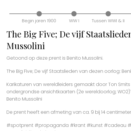
Begin jaren 1900
WW I
Tussen WWI & II
The Big Five; De vijf Staatslied
Mussolini
Getoond op deze prent is Benito Mussolini.
The Big Five; De vijf Staatslieden van dezen oorlog: Ben
Karikaturen van wereldleiders gemaakt door Ton Smits
ondergrondse ansichtkaarten (2e wereldoorlog; WO2)The
Benito Mussolini
De prent heeft een afmeting van ca. 9 bij 14 centimeter
#spotprent #propaganda #krant #kunst #cadeau #s