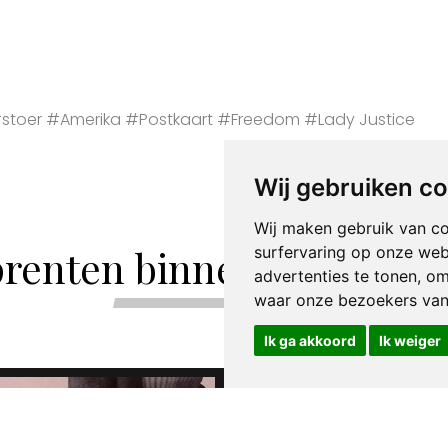
toer #Amerika #Postkaart #Freedom #Lady Justice
Wij gebruiken c
Wij maken gebruik van c
renten binnen de catego
surfervaring op onze web
advertenties te tonen, o
waar onze bezoekers va
Ik ga akkoord
Ik weiger