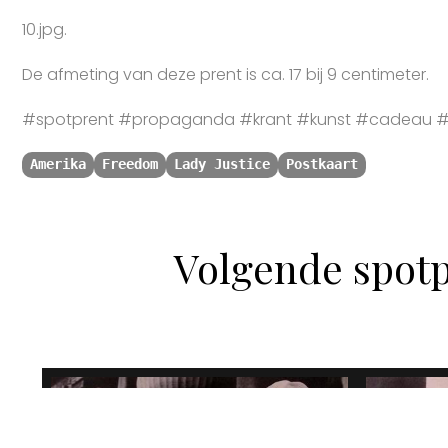
10.jpg.
De afmeting van deze prent is ca. 17 bij 9 centimeter.
#spotprent #propaganda #krant #kunst #cadeau #s
Amerika
Freedom
Lady Justice
Postkaart
Volgende spotp