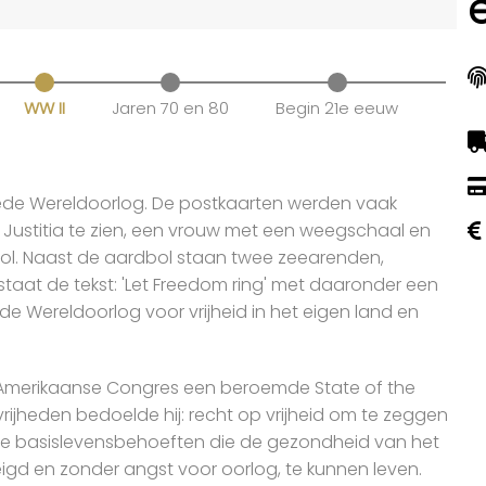
WW II
Jaren 70 en 80
Begin 21e eeuw
eede Wereldoorlog. De postkaarten werden vaak
Justitia te zien, een vrouw met een weegschaal en
ol. Naast de aardbol staan twee zeearenden,
taat de tekst: 'Let Freedom ring' met daaronder een
de Wereldoorlog voor vrijheid in het eigen land en
het Amerikaanse Congres een beroemde State of the
ijheden bedoelde hij: recht op vrijheid om te zeggen
ische basislevensbehoeften die de gezondheid van het
igd en zonder angst voor oorlog, te kunnen leven.