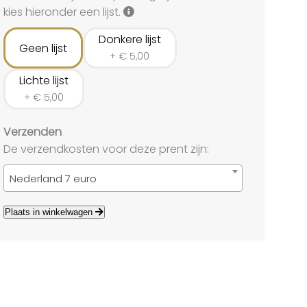
land
kies hieronder een lijst.
echten
Donkere lijst
Geen lijst
+
€
5,00
Lichte lijst
+
€
5,00
Verzenden
De verzendkosten voor deze prent zijn:
Nederland 7 euro
Plaats in winkelwagen