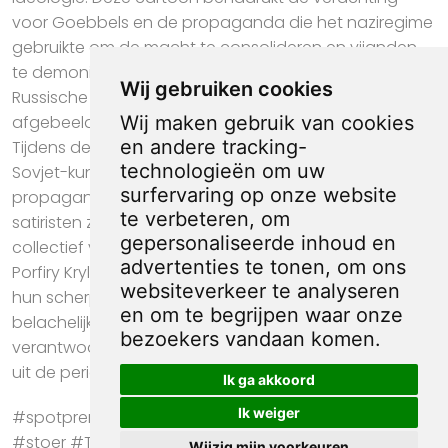
voor Goebbels en de propaganda die het naziregime
gebruikte om de macht te consolideren en vijanden
te demoniseren. De exacte kunstenaar van de
Wij gebruiken cookies
Russische spotprent waarin Joseph Goebbels wordt
afgebeeld als een hybride figuur, is niet direct bekend.
Wij maken gebruik van cookies
en andere tracking-
Tijdens de Tweede Wereldoorlog waren er echter veel
technologieën om uw
Sovjet-kunstenaars die betrokken waren bij anti-nazi-
surfervaring op onze website
propaganda, waaronder beroemde illustratoren en
te verbeteren, om
satiristen zoals Boris Efimov en Kukryniksy (een
gepersonaliseerde inhoud en
collectief van drie kunstenaars: Mikhail Kupriyanov,
advertenties te tonen, om ons
Porfiry Krylov, en Nikolai Sokolov). Zij waren berucht om
websiteverkeer te analyseren
hun scherpe, satirische werken die nazi-leiders
en om te begrijpen waar onze
belachelijk maakten. Het is mogelijk dat een van hen
bezoekers vandaan komen.
verantwoordelijk was voor deze prent. De prent komt
uit de periode 1940 - 1945, exacte datum onbekend.
Ik ga akkoord
Ik weiger
#spotprent #propaganda #krant #kunst #cadeau
#stoer #Tweede Wereldoorlog #Postkaart #Joseph
Wijzig mijn voorkeuren