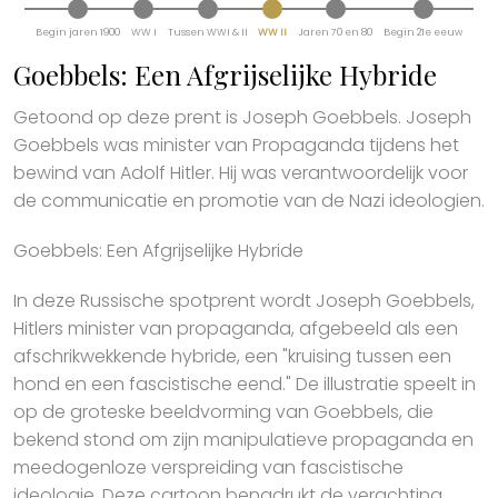
Begin jaren 1900
WW I
Tussen WWI & II
WW II
Jaren 70 en 80
Begin 21e eeuw
Goebbels: Een Afgrijselijke Hybride
Getoond op deze prent is Joseph Goebbels. Joseph
Goebbels was minister van Propaganda tijdens het
bewind van Adolf Hitler. Hij was verantwoordelijk voor
de communicatie en promotie van de Nazi ideologien.
Goebbels: Een Afgrijselijke Hybride
In deze Russische spotprent wordt Joseph Goebbels,
Hitlers minister van propaganda, afgebeeld als een
afschrikwekkende hybride, een "kruising tussen een
hond en een fascistische eend." De illustratie speelt in
op de groteske beeldvorming van Goebbels, die
bekend stond om zijn manipulatieve propaganda en
meedogenloze verspreiding van fascistische
ideologie. Deze cartoon benadrukt de verachting