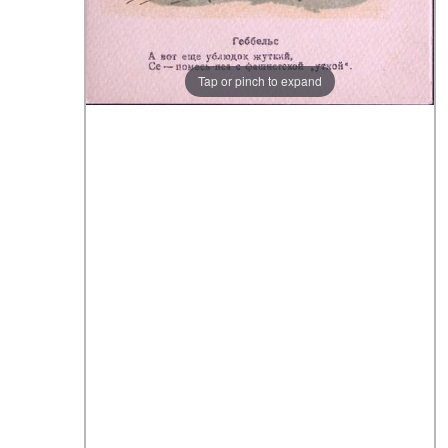
Tap or pinch to expand