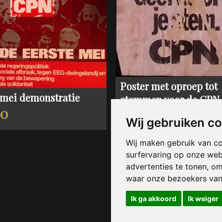
Poster met oproep tot
 mei demonstratie
stemmen voor de CPN
00
€ 25,00
Wij gebruiken c
Wij maken gebruik van c
surfervaring op onze web
advertenties te tonen, o
waar onze bezoekers va
Ik ga akkoord
Ik weiger