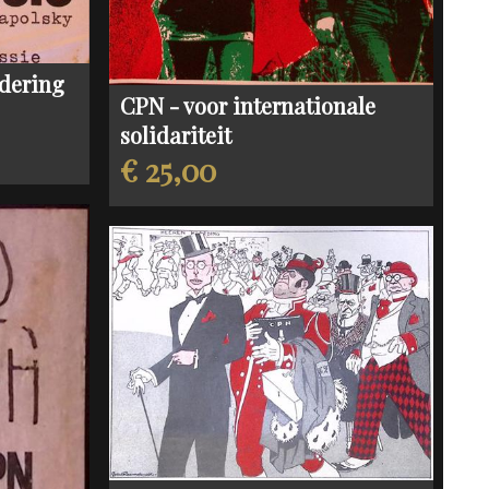
dering
CPN - voor internationale
solidariteit
€ 25,00