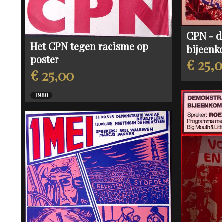
CPN - d
Het CPN tegen racisme op
bijeenk
poster
€ 25,
€ 25,00
1980