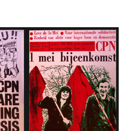
land
echten