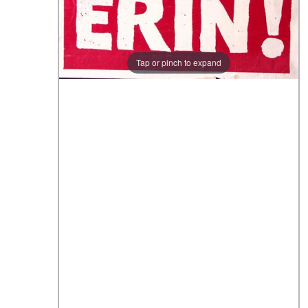
Tap or pinch to expand