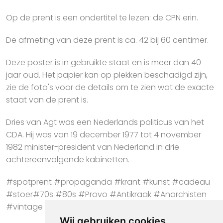
Op de prent is een ondertitel te lezen: de CPN erin.
De afmeting van deze prent is ca. 42 bij 60 centimer.
Deze poster is in gebruikte staat en is meer dan 40
jaar oud. Het papier kan op plekken beschadigd zijn,
zie de foto's voor de details om te zien wat de exacte
staat van de prent is.
Dries van Agt was een Nederlands politicus van het
CDA. Hij was van 19 december 1977 tot 4 november
1982 minister-president van Nederland in drie
achtereenvolgende kabinetten.
#spotprent #propaganda #krant #kunst #cadeau
#stoer#70s #80s #Provo #Antikraak #Anarchisten
#vintage #poster #CPN #Van Agt #Stemmen
Wij gebruiken cookies