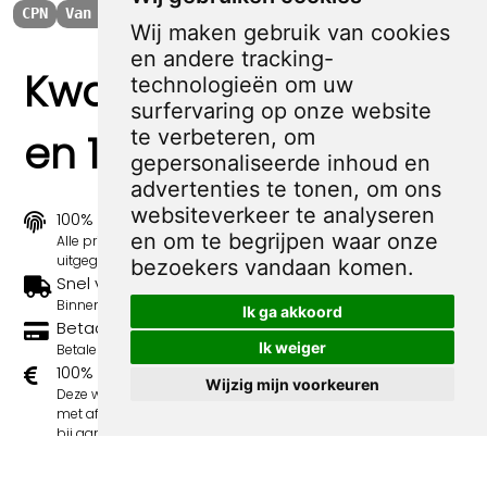
CPN
Van Agt
Stemmen
NL politiek na 1945
1980
Wij maken gebruik van cookies
en andere tracking-
Kwaliteit, zekerheid
technologieën om uw
surfervaring op onze website
te verbeteren, om
en 100% sociaal
gepersonaliseerde inhoud en
advertenties te tonen, om ons
websiteverkeer te analyseren
100% origineel
en om te begrijpen waar onze
Alle prints zijn 100% origineel in de jaren 1910-1920
uitgegeven.
bezoekers vandaan komen.
Snel verzonden
Binnen 3 werkdagen wordt je print verstuurd.
Ik ga akkoord
Betaal veilig en eenvoudig
Ik weiger
Betalen kan met iDeal, Credit Card en Paypal.
100% sociaal
Wijzig mijn voorkeuren
Deze webshop wordt volledig gerund door jongens
met afstand tot de arbeidsmarkt. Je bestelling draagt
bij aan hun welzijn en toekomstplannen!