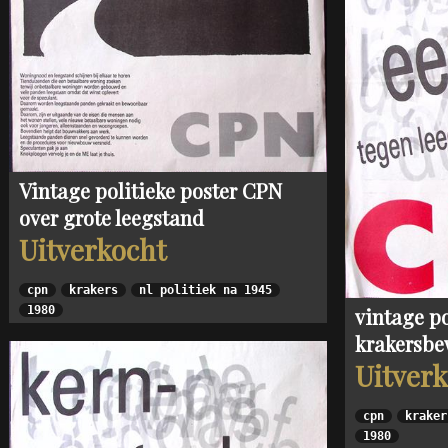
Vintage politieke poster CPN
over grote leegstand
Uitverkocht
cpn
krakers
nl politiek na 1945
vintage po
1980
krakersb
Uitver
cpn
kraker
1980