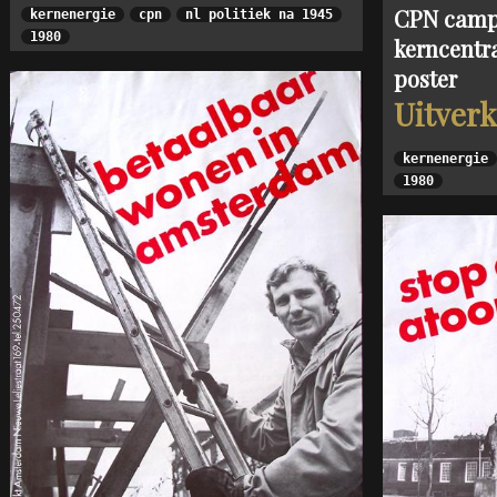
CPN camp
kernenergie
cpn
nl politiek na 1945
1980
kerncentr
poster
Uitver
kernenergie
1980