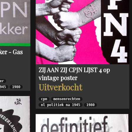
er - Gas
ZIJ AAN ZIJ CPJN LIJST 4 op
vintage poster
er
Uitverkocht
945
1980
cpn
mensenrechten
nl politiek na 1945
1980