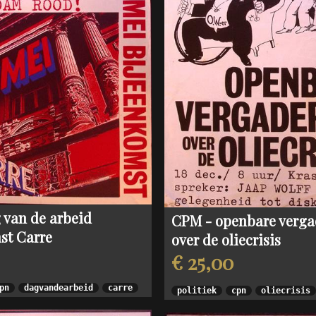
1980s: Propaganda in Noord-Korea
Albert Hahn Jr
Vrij Neder
2005-2015: Amerika na 9-11
Albert Funke Küpper
Vrouwenr
Jan Rot
Robert Wout (opland)
Rob Schröder
Kees Van Dongen
Peter van Reen
Ton Smits
Willem van Schaik
 van de arbeid
CPM - openbare verga
st Carre
over de oliecrisis
€ 25,00
pn
dagvandearbeid
carre
politiek
cpn
oliecrisis