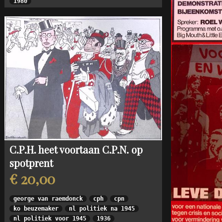
1980
C.P.H. heet voortaan C.P.N. op
spotprent
€ 20,00
george van raemdonck
cph
cpn
ko beuzemaker
nl politiek na 1945
nl politiek voor 1945
1936