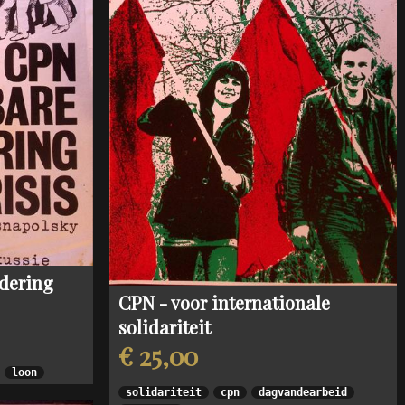
land
echten
dering
CPN - voor internationale
solidariteit
€ 25,00
loon
solidariteit
cpn
dagvandearbeid