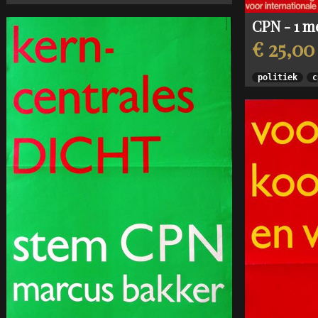
CPN - 1 m
€ 25,00
politiek
c