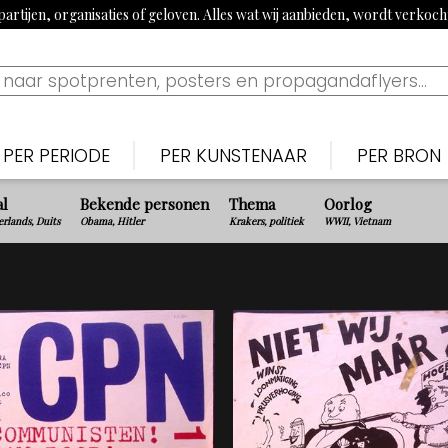
artijen, organisaties of geloven. Alles wat wij aanbieden, wordt verkoc
PER PERIODE
PER KUNSTENAAR
PER BRON
Nederlands
Nederlan
N
al
Bekende personen
Thema
Oorlog
Bekijk tijdslijn
rlands, Duits
Obama, Hitler
Krakers, politiek
WWII, Vietnam
1900-1915: Begin 20e eeuw
Piet van der Hem
De Noten
S
1915-1920: Eerste Wereldoorlog
Jan Sluijters
Nieuwe 
B
1920-1939: Aanloop Tweede Wereldoorlog
Willy Sluiter
Vrijheid, 
E
1940-1945: Tweede Wereldoorlog
Tjerk Bottema
Paraat
F
1960s: Propaganda uit China
Jan van Wijk
Uilenspieg
T
1970-1980: Activistisch jaren 70 & 80
George van Raemdonck
Uiltje