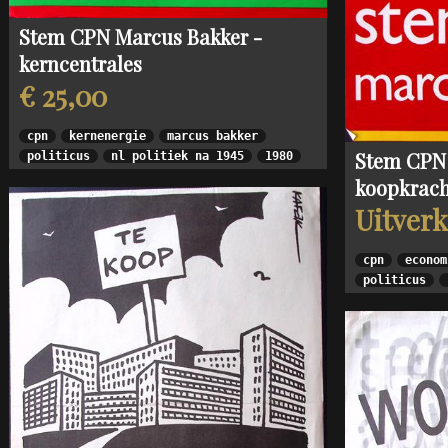
Stem CPN Marcus Bakker -
kerncentrales
€ 25,00
cpn
kernenergie
marcus bakker
Stem CPN 
politicus
nl politiek na 1945
1980
koopkrach
Uitver
cpn
econom
politicus