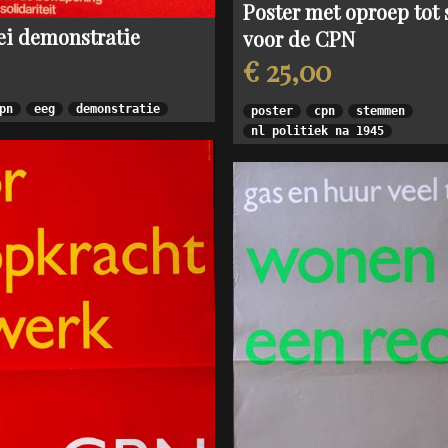
Poster met oproep to
ei demonstratie
voor de CPN
€ 25,00
pn
eeg
demonstratie
poster
cpn
stemmen
nl politiek na 1945