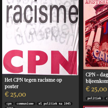
CPN - dag
Het CPN tegen racisme op
bijeenkom
poster
€ 25,00
€ 25,00
politiek
c
cpn
communisme
nl politiek na 1945