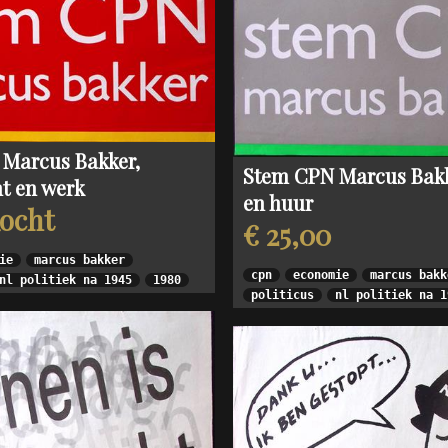
Marcus Bakker,
Stem CPN Marcus Bakk
t en werk
en huur
kocht
€ 25,00
ie
marcus bakker
cpn
economie
marcus bakk
nl politiek na 1945
1980
politicus
nl politiek na 1