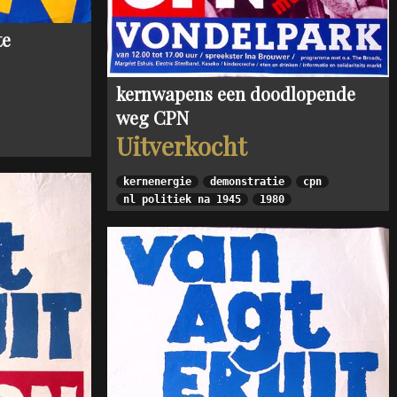
te
kernwapens een doodlopende
weg CPN
Uitverkocht
kernenergie
demonstratie
cpn
nl politiek na 1945
1980