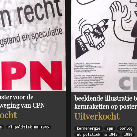
ster voor de
beeldende illustratie 
eweging van CPN
kernraketten op poster
kocht
Uitverkocht
s
nl politiek na 1945
kernenergie
cpn
oorlog
nl politiek na 1945
1980