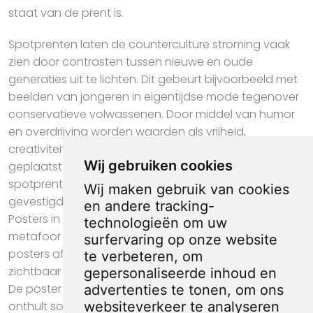
staat van de prent is.
Spotprenten laten de counterculture stroming vaak
zien door contrasten tussen nieuwe en oude
generaties uit te lichten. Dit gebeurt bijvoorbeeld met
beelden van jongeren in eigentijdse mode tegenover
conservatieve volwassenen. Door middel van humor
en overdrijving worden waarden als vrijheid,
creativiteit en protest visueel op de voorgrond
Wij gebruiken cookies
geplaatst. Op deze manier weerspiegelen
spotprenten de voortdurende frictie tussen
Wij maken gebruik van cookies
gevestigde normen en vernieuwende bewegingen.
en andere tracking-
Posters in spotprenten dienen regelmatig als
technologieën om uw
metafoor voor propaganda of publieke opinie. Door
surfervaring op onze website
posters af te beelden in karikaturen, maken tekenaars
te verbeteren, om
zichtbaar hoe meningen en ideeën worden verspreid.
gepersonaliseerde inhoud en
De poster trekt de aandacht binnen de prent en
advertenties te tonen, om ons
websiteverkeer te analyseren
onthult soms de ware aard van het onderwerp.