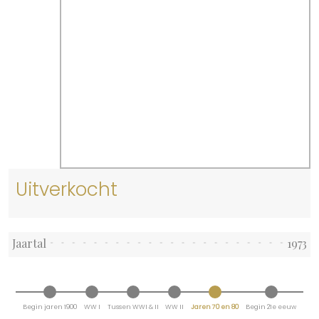
Uitverkocht
Jaartal
1973
Begin jaren 1900
WW I
Tussen WWI & II
WW II
Jaren 70 en 80
Begin 21e eeuw