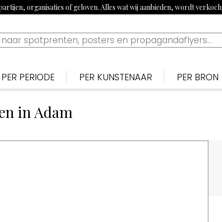
artijen, organisaties of geloven. Alles wat wij aanbieden, wordt verkoc
PER PERIODE
PER KUNSTENAAR
PER BRON
Nederlands
Nederlan
N
Bekijk tijdslijn
nen in Adam
1900-1915: Begin 20e eeuw
Piet van der Hem
De Noten
S
1915-1920: Eerste Wereldoorlog
Jan Sluijters
Nieuwe 
B
1920-1939: Aanloop Tweede Wereldoorlog
Willy Sluiter
Vrijheid, 
E
1940-1945: Tweede Wereldoorlog
Tjerk Bottema
Paraat
F
1960s: Propaganda uit China
Jan van Wijk
Uilenspieg
T
1970-1980: Activistisch jaren 70 & 80
George van Raemdonck
Uiltje