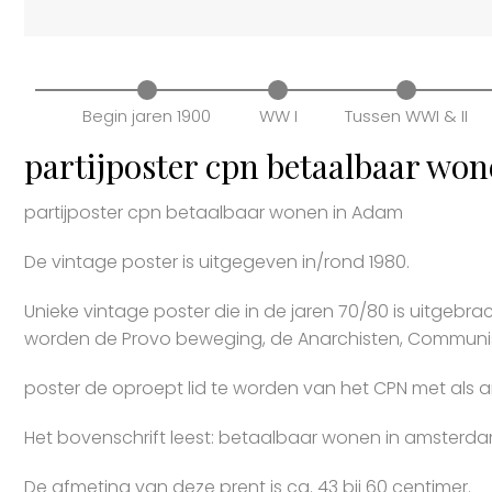
Begin jaren 1900
WW I
Tussen WWI & II
partijposter cpn betaalbaar wo
partijposter cpn betaalbaar wonen in Adam
De vintage poster is uitgegeven in/rond 1980.
Unieke vintage poster die in de jaren 70/80 is uitgebrac
worden de Provo beweging, de Anarchisten, Communis
poster de oproept lid te worden van het CPN met al
Het bovenschrift leest: betaalbaar wonen in amsterd
De afmeting van deze prent is ca. 43 bij 60 centimer.