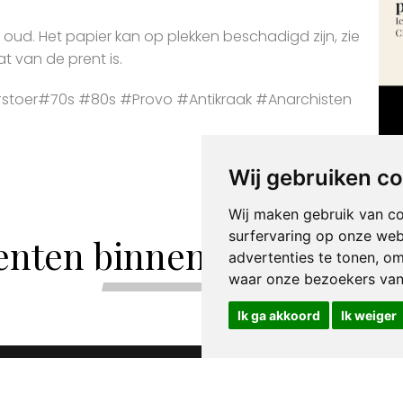
r oud. Het papier kan op plekken beschadigd zijn, zie
t van de prent is.
toer#70s #80s #Provo #Antikraak #Anarchisten
Pos
Wij gebruiken c
pos
Wij maken gebruik van c
surfervaring op onze web
enten binnen de categori
advertenties te tonen, o
waar onze bezoekers va
Ik ga akkoord
Ik weiger
0005 (23).jpg
___IMG_0005 (17).jpg