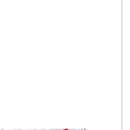
1980s: Propaganda in Noord-Korea
Albert Hahn Jr
Vrij Neder
2005-2015: Amerika na 9-11
Albert Funke Küpper
Vrouwenr
Jan Rot
Robert Wout (opland)
Rob Schröder
Kees Van Dongen
Peter van Reen
Ton Smits
Willem van Schaik