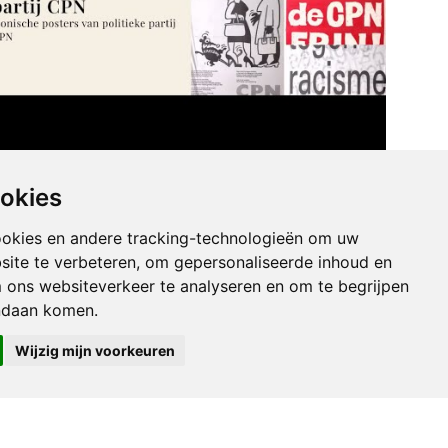
ters van politieke partij CPN. Iconische
ookies
ters van politieke partij CPN
ookies en andere tracking-technologieën om uw
site te verbeteren, om gepersonaliseerde inhoud en
e Counterculture
m ons websiteverkeer te analyseren en om te begrijpen
ndaan komen.
Wijzig mijn voorkeuren