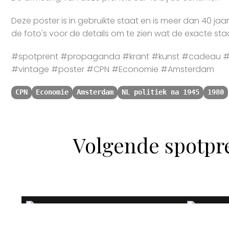
Deze poster is in gebruikte staat en is meer dan 40 jaa
de foto's voor de details om te zien wat de exacte staa
#spotprent #propaganda #krant #kunst #cadeau #s
#vintage #poster #CPN #Economie #Amsterdam
CPN
Economie
Amsterdam
NL politiek na 1945
1980
Volgende spotpr
___IMG_0005 (20).jpg
___IMG_