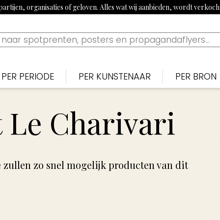
artijen, organisaties of geloven. Alles wat wij aanbieden, wordt verkoc
PER PERIODE
PER KUNSTENAAR
PER BRON
Nederlands
Nederlan
N
Bekijk tijdslijn
 Le Charivari
1900-1915: Begin 20e eeuw
Piet van der Hem
De Noten
S
1915-1920: Eerste Wereldoorlog
Jan Sluijters
Nieuwe 
B
1920-1939: Aanloop Tweede Wereldoorlog
Willy Sluiter
Vrijheid, 
E
e zullen zo snel mogelijk producten van dit
1940-1945: Tweede Wereldoorlog
Tjerk Bottema
Paraat
F
1960s: Propaganda uit China
Jan van Wijk
Uilenspieg
T
1970-1980: Activistisch jaren 70 & 80
George van Raemdonck
Uiltje