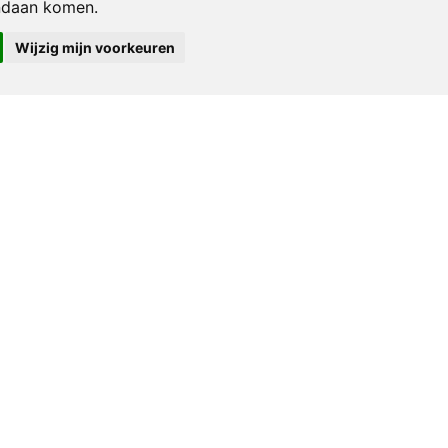
ndaan komen.
Hitler als Hond: Fascistische Honden aan
Wijzig mijn voorkeuren
de Lijn
€ 75,00
1943