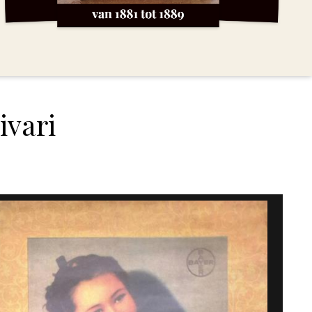
land
echten
ivari