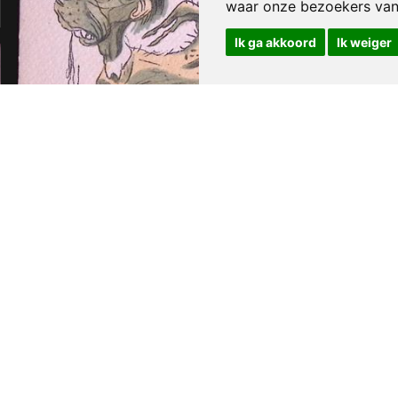
waar onze bezoekers va
Ik ga akkoord
Ik weiger
Goebbels: Een Afgrijselijke Hybride
€ 75,00