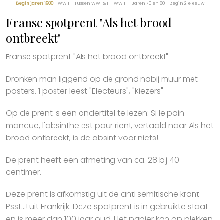
Begin jaren 1900
WW I
Tussen WWI & II
WW II
Jaren 70 en 80
Begin 21e eeuw
Franse spotprent "Als het brood
ontbreekt"
Franse spotprent "Als het brood ontbreekt"
Dronken man liggend op de grond nabij muur met
posters. 1 poster leest "Electeurs", "Kiezers"
Op de prent is een ondertitel te lezen: Si le pain
manque, l'absinthe est pour rien!, vertaald naar Als het
brood ontbreekt, is de absint voor niets!.
De prent heeft een afmeting van ca. 28 bij 40
centimer.
Deze prent is afkomstig uit de anti semitische krant
Psst...! uit Frankrijk. Deze spotprent is in gebruikte staat
en is meer dan 100 jaar oud. Het papier kan op plekken