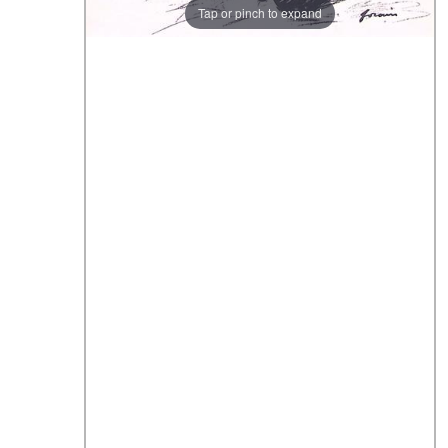
Tap or pinch to expand