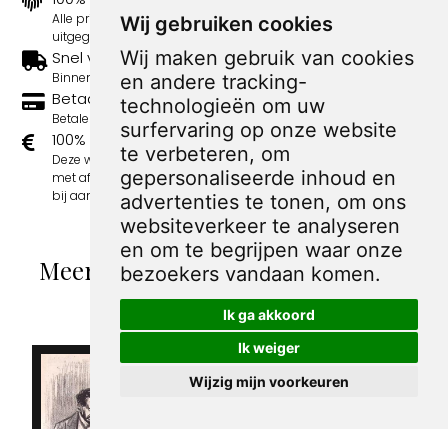
Alle prints zijn 100% origineel in de jaren 1910-1920
Wij gebruiken cookies
uitgegeven.
Wij maken gebruik van cookies
Snel verzonden
Binnen 3 werkdagen wordt je print verstuurd.
en andere tracking-
Betaal veilig en eenvoudig
technologieën om uw
Betalen kan met iDeal, Credit Card en Paypal.
surfervaring op onze website
100% sociaal
te verbeteren, om
Deze webshop wordt volledig gerund door jongens
gepersonaliseerde inhoud en
met afstand tot de arbeidsmarkt. Je bestelling draagt
bij aan hun welzijn en toekomstplannen!
advertenties te tonen, om ons
websiteverkeer te analyseren
en om te begrijpen waar onze
Meer spotprenten van Louis Henri
bezoekers vandaan komen.
Forain
Ik ga akkoord
Ik weiger
Wijzig mijn voorkeuren