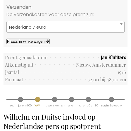
Verzenden
De verzendkosten voor deze prent zijn:
Nederland 7 euro
Plaats in winkelwagen
Prent gemaakt door
Jan Sluijters
Afkomstig uit
Nieuwe Amsterdammer
Jaartal
1916
Formaat
32,00 bij 48,00 cm
Begin jaren 1900
WW I
Tussen WWI & II
WW II
Jaren 70 en 80
Begin 21e eeuw
Wilhelm en Duitse invloed op
Nederlandse pers op spotprent