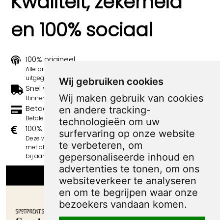
Kwaliteit, zekerheid
en 100% sociaal
100% origineel
Alle prints zijn 100% origineel in de jaren 1910-1920
uitgegeven.
Wij gebruiken cookies
Snel verzonden
Wij maken gebruik van cookies
Binnen 3 werkdagen wordt je print verstuurd.
Betaal veilig en eenvoudig
en andere tracking-
Betalen kan met iDeal, Credit Card en Paypal.
technologieën om uw
100% sociaal
surfervaring op onze website
Deze webshop wordt volledig gerund door jongens
te verbeteren, om
met afstand tot de arbeidsmarkt. Je bestelling draagt
gepersonaliseerde inhoud en
bij aan hun welzijn en toekomstplannen!
advertenties te tonen, om ons
websiteverkeer te analyseren
en om te begrijpen waar onze
bezoekers vandaan komen.