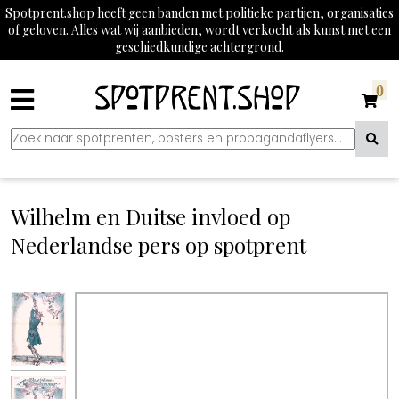
Spotprent.shop heeft geen banden met politieke partijen, organisaties
of geloven. Alles wat wij aanbieden, wordt verkocht als kunst met een
geschiedkundige achtergrond.
0
Wilhelm en Duitse invloed op
Nederlandse pers op spotprent