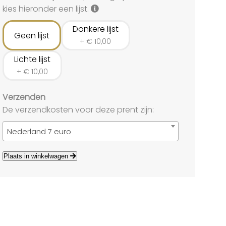
land
kies hieronder een lijst.
echten
Donkere lijst
Geen lijst
+
€
10,00
Lichte lijst
+
€
10,00
Verzenden
De verzendkosten voor deze prent zijn:
Nederland 7 euro
Plaats in winkelwagen