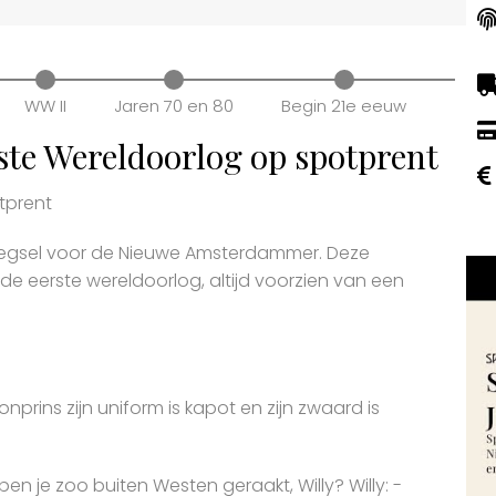
WW II
Jaren 70 en 80
Begin 21e eeuw
ste Wereldoorlog op spotprent
tprent
jvoegsel voor de Nieuwe Amsterdammer. Deze
 de eerste wereldoorlog, altijd voorzien van een
nprins zijn uniform is kapot en zijn zwaard is
en je zoo buiten Westen geraakt, Willy? Willy: -