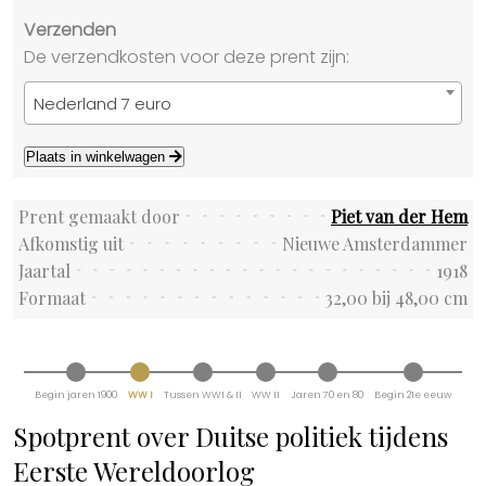
Verzenden
De verzendkosten voor deze prent zijn:
Nederland 7 euro
Plaats in winkelwagen
Prent gemaakt door
Piet van der Hem
Afkomstig uit
Nieuwe Amsterdammer
Jaartal
1918
Formaat
32,00 bij 48,00 cm
Begin jaren 1900
WW I
Tussen WWI & II
WW II
Jaren 70 en 80
Begin 21e eeuw
Spotprent over Duitse politiek tijdens
Eerste Wereldoorlog