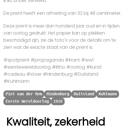
links onder verwerkt.
De prent heeft een afmeting van 32 bij 48 centimeter.
Deze prent is meer dan honderd jaar oud en in tijden
van oorlog gedrukt. Het papier kan op plekken
beschadigd zijn, zie de foto's voor de details om te
zien wat de exacte staat van de prent is.
#spotprent #propaganda #krant #ww1
#eerstewereldoorlog #litho #oorlog #kunst
#cadeau #stoer #Hindenburg #Duitsland
#Kuhlmann
Piet van der Hem
Hindenburg
Duitsland
Kuhlmann
Eerste Wereldoorlog
1918
Kwaliteit, zekerheid