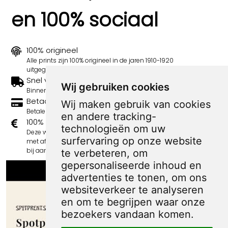
en 100% sociaal
100% origineel
Alle prints zijn 100% origineel in de jaren 1910-1920
uitgegeven.
Snel verzonden
Wij gebruiken cookies
Binnen 3 werkdagen wordt je print verstuurd.
Betaal veilig en eenvoudig
Wij maken gebruik van cookies
Betalen kan met iDeal, Credit Card en Paypal.
en andere tracking-
100% sociaal
technologieën om uw
Deze webshop wordt volledig gerund door jongens
surfervaring op onze website
met afstand tot de arbeidsmarkt. Je bestelling draagt
bij aan hun welzijn en toekomstplannen!
te verbeteren, om
gepersonaliseerde inhoud en
advertenties te tonen, om ons
websiteverkeer te analyseren
en om te begrijpen waar onze
bezoekers vandaan komen.