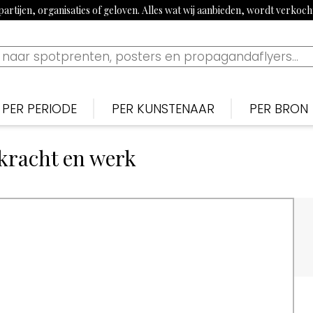
artijen, organisaties of geloven. Alles wat wij aanbieden, wordt verkoc
PER PERIODE
PER KUNSTENAAR
PER BRON
Nederlands
Nederlan
N
Bekijk tijdslijn
kracht en werk
1900-1915: Begin 20e eeuw
Piet van der Hem
De Noten
S
1915-1920: Eerste Wereldoorlog
Jan Sluijters
Nieuwe 
B
1920-1939: Aanloop Tweede Wereldoorlog
Willy Sluiter
Vrijheid, 
E
1940-1945: Tweede Wereldoorlog
Tjerk Bottema
Paraat
F
1960s: Propaganda uit China
Jan van Wijk
Uilenspieg
T
1970-1980: Activistisch jaren 70 & 80
George van Raemdonck
Uiltje