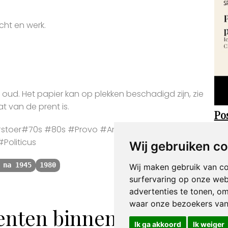
cht en werk.
r oud. Het papier kan op plekken beschadigd zijn, zie
t van de prent is.
Pos
pos
toer#70s #80s #Provo #Antikraak #Anarchisten
Politicus
Wij gebruiken c
 na 1945
1980
Wij maken gebruik van c
surfervaring op onze web
advertenties te tonen, o
waar onze bezoekers va
enten binnen de categori
Ik ga akkoord
Ik weiger