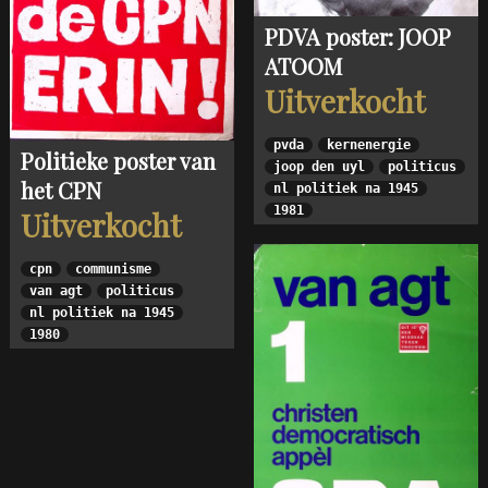
PDVA poster: JOOP
ATOOM
Uitverkocht
pvda
kernenergie
Politieke poster van
joop den uyl
politicus
het CPN
nl politiek na 1945
1981
Uitverkocht
cpn
communisme
van agt
politicus
nl politiek na 1945
1980