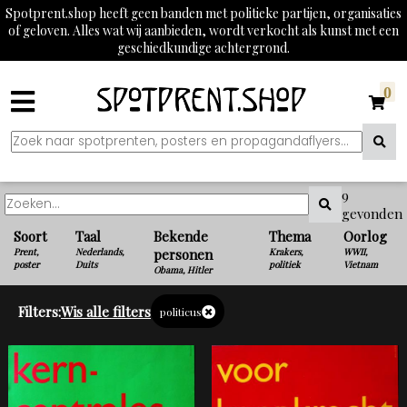
Spotprent.shop heeft geen banden met politieke partijen, organisaties
of geloven. Alles wat wij aanbieden, wordt verkocht als kunst met een
geschiedkundige achtergrond.
0
9
gevonden
Soort
Taal
Bekende
Thema
Oorlog
Prent,
Nederlands,
personen
Krakers,
WWII,
poster
Duits
politiek
Vietnam
Obama, Hitler
Filters:
Wis alle filters
politicus