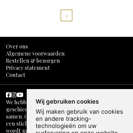
1
Over ons
Algemene voorwaarden
Bestellen & bezorgen
Privacy statement
Contact
Wij gebruiken cookies
We hebben een passie voor kunst en
geschiedenis. Dit komt in spotprenten perfect
Wij maken gebruik van cookies
samen. Ons verhaal gaat echter verder. We zijn
en andere tracking-
een stichting zonder winstoogmerk. De webshop
technologieën om uw
wordt gerund door volwassenen die vaak over