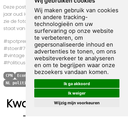
Wij gebruiken cookies
Deze poster is in gebruikte staat en is meer dan 40
Wij maken gebruik van cookies
jaar oud. Het papier kan op plekken beschadigd zijn,
en andere tracking-
zie de foto's voor de details om te zien wat de exacte
technologieën om uw
staat van de prent is.
surfervaring op onze website
te verbeteren, om
#spotprent #propaganda #krant #kunst #cadeau
gepersonaliseerde inhoud en
#stoer#70s #80s #Provo #Antikraak #Anarchisten
advertenties te tonen, om ons
#vintage #poster #CPN #Economie #Marcus Bakker
websiteverkeer te analyseren
#Politicus
en om te begrijpen waar onze
bezoekers vandaan komen.
CPN
Economie
Marcus Bakker
Politicus
NL politiek na 1945
1980
Ik ga akkoord
Ik weiger
Kwaliteit, zekerheid
Wijzig mijn voorkeuren
en 100% sociaal