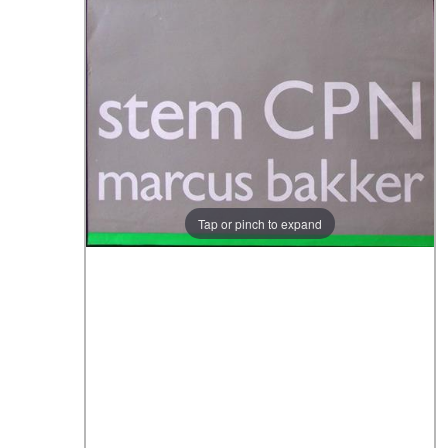
Tap or pinch to expand