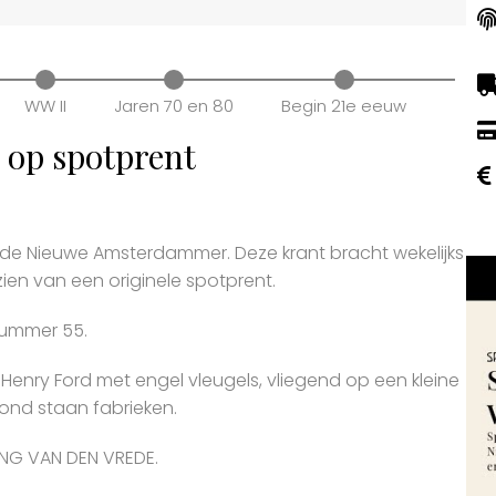
WW II
Jaren 70 en 80
Begin 21e eeuw
 op spotprent
or de Nieuwe Amsterdammer. Deze krant bracht wekelijks
rzien van een originele spotprent.
nummer 55.
 is Henry Ford met engel vleugels, vliegend op een kleine
rond staan fabrieken.
ING VAN DEN VREDE.