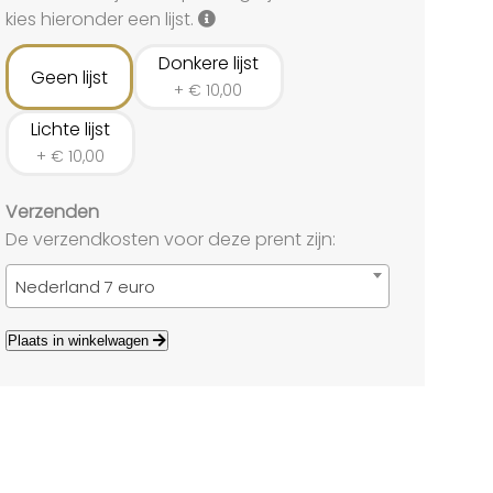
land
kies hieronder een lijst.
echten
Donkere lijst
Geen lijst
+
€
10,00
Lichte lijst
+
€
10,00
Verzenden
De verzendkosten voor deze prent zijn:
Nederland 7 euro
Plaats in winkelwagen