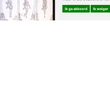
Ik ga akkoord
Ik weiger
 Mensuel oktober 1977
Charlie Mensuel februa
5
€ 19,95
1974