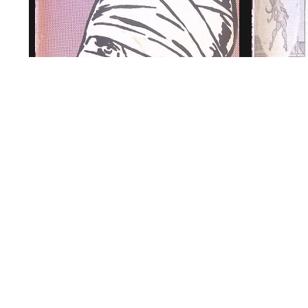
Charlie
Charlie Mensuel december
€ 19,9
1977
€ 19,95
1977
1977