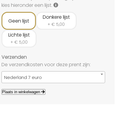
land
kies hieronder een lijst.
echten
Donkere lijst
Geen lijst
+
€
5,00
Lichte lijst
+
€
5,00
Verzenden
De verzendkosten voor deze prent zijn:
Nederland 7 euro
Plaats in winkelwagen