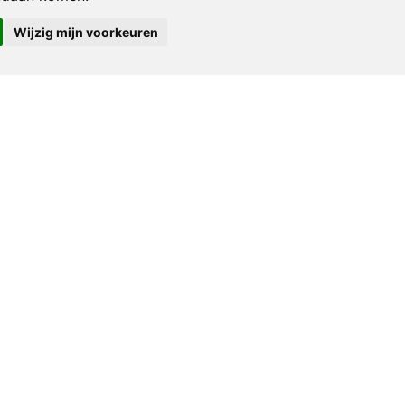
Wijzig mijn voorkeuren
Charlie Mensuel oktober 1975
ri 1974
€ 19,95
1974