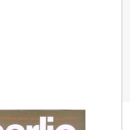
1980s: Propaganda in Noord-Korea
Albert Hahn Jr
Vrij Neder
2005-2015: Amerika na 9-11
Albert Funke Küpper
Vrouwenr
Jan Rot
Robert Wout (opland)
Rob Schröder
Kees Van Dongen
Peter van Reen
Ton Smits
Willem van Schaik