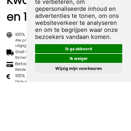
Kwaliteit, zekerheid
te verbeteren, om
gepersonaliseerde inhoud en
en 100% sociaal
advertenties te tonen, om ons
websiteverkeer te analyseren
en om te begrijpen waar onze
100% origineel
bezoekers vandaan komen.
Alle prints zijn 100% origineel in de jaren 1910-1920
uitgegeven.
Ik ga akkoord
Snel verzonden
Binnen 3 werkdagen wordt je print verstuurd.
Ik weiger
Betaal veilig en eenvoudig
Wijzig mijn voorkeuren
Betalen kan met iDeal, Credit Card en Paypal.
100% sociaal
Deze webshop wordt volledig gerund door jongens
met afstand tot de arbeidsmarkt. Je bestelling draagt
bij aan hun welzijn en toekomstplannen!
Volgende spotprenten binnen de
categorie Charlie Mensuel