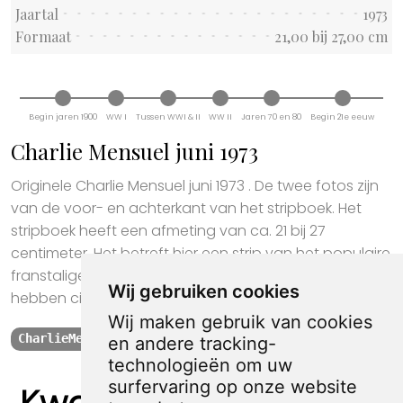
Jaartal
1973
Formaat
21,00 bij 27,00 cm
Begin jaren 1900
WW I
Tussen WWI & II
WW II
Jaren 70 en 80
Begin 21e eeuw
Charlie Mensuel juni 1973
Originele Charlie Mensuel juni 1973 . De twee fotos zijn
van de voor- en achterkant van het stripboek. Het
stripboek heeft een afmeting van ca. 21 bij 27
centimeter. Het betreft hier een strip van het populaire
franstalige Charlie Mensuel in gebruikte staat. De strip
Wij gebruiken cookies
hebben circa 100 bladzijdes.
Wij maken gebruik van cookies
CharlieMensuel
Strip
stripboek
collectable
1973
en andere tracking-
technologieën om uw
surfervaring op onze website