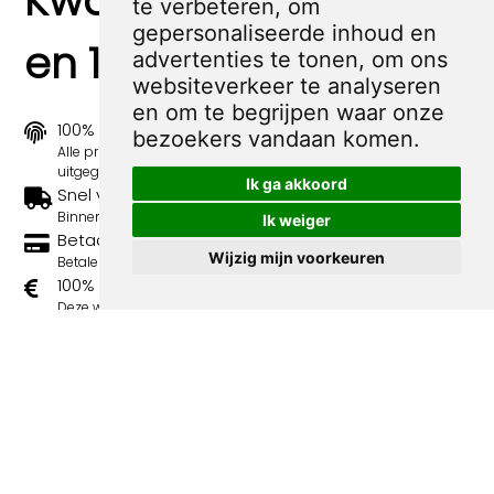
Kwaliteit, zekerheid
te verbeteren, om
gepersonaliseerde inhoud en
en 100% sociaal
advertenties te tonen, om ons
websiteverkeer te analyseren
en om te begrijpen waar onze
100% origineel
bezoekers vandaan komen.
Alle prints zijn 100% origineel in de jaren 1910-1920
uitgegeven.
Ik ga akkoord
Snel verzonden
Binnen 3 werkdagen wordt je print verstuurd.
Ik weiger
Betaal veilig en eenvoudig
Wijzig mijn voorkeuren
Betalen kan met iDeal, Credit Card en Paypal.
100% sociaal
Deze webshop wordt volledig gerund door jongens
met afstand tot de arbeidsmarkt. Je bestelling draagt
bij aan hun welzijn en toekomstplannen!
Volgende spotprenten binnen de
categorie Charlie Mensuel