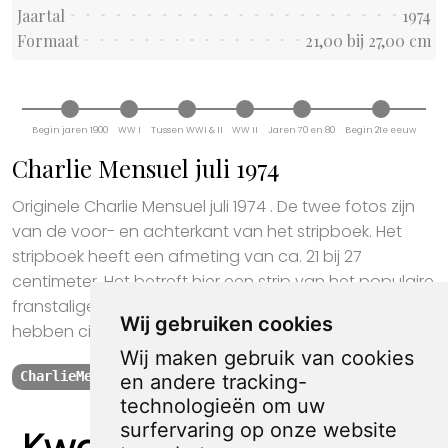
Jaartal
1974
Formaat
21,00 bij 27,00 cm
Begin jaren 1900
WW I
Tussen WWI & II
WW II
Jaren 70 en 80
Begin 21e eeuw
Charlie Mensuel juli 1974
Originele Charlie Mensuel juli 1974 . De twee fotos zijn
van de voor- en achterkant van het stripboek. Het
stripboek heeft een afmeting van ca. 21 bij 27
centimeter. Het betreft hier een strip van het populaire
franstalige Charlie Mensuel in gebruikte staat. De strip
Wij gebruiken cookies
hebben circa 100 bladzijdes.
Wij maken gebruik van cookies
CharlieMensuel
Strip
stripboek
collectable
1974
en andere tracking-
technologieën om uw
surfervaring op onze website