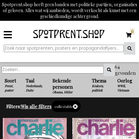
Spotprent.shop heeft geen banden met politieke partijen, organisaties
of geloven. Alles wat wij aanbieden, wordt verkocht als kunst met een
geschiedkundige achtergrond.
0
64
gevonden
Soort
Taal
Bekende
Thema
Oorlog
Prent,
Nederlands,
personen
Krakers,
WWII,
poster
Duits
politiek
Vietnam
Obama, Hitler
Filters:
Wis alle filters
collectable