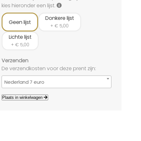
land
kies hieronder een lijst.
echten
Donkere lijst
Geen lijst
+
€
5,00
Lichte lijst
+
€
5,00
Verzenden
De verzendkosten voor deze prent zijn:
Nederland 7 euro
Plaats in winkelwagen