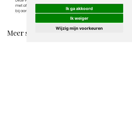
Deze webshop wordt volledig gerund door jongens
met afstand tot de arbeidsmarkt. Je bestelling draagt
Ik ga akkoord
bij aan hun welzijn en toekomstplannen!
Ik weiger
Wijzig mijn voorkeuren
Meer spotprenten van Albert Hahn Jr
Bus van de SDAP
Spotprent met
afgebeeld op
politieke
spotprent
partijen
€ 15,00
afgebeeld als
taxi's
albert hahn jr