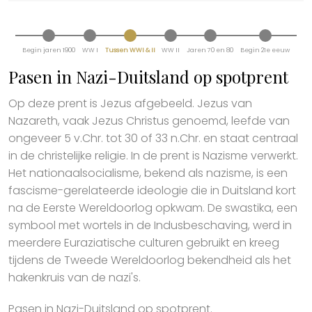
Begin jaren 1900
WW I
Tussen WWI & II
WW II
Jaren 70 en 80
Begin 21e eeuw
Pasen in Nazi-Duitsland op spotprent
Op deze prent is Jezus afgebeeld. Jezus van
Nazareth, vaak Jezus Christus genoemd, leefde van
ongeveer 5 v.Chr. tot 30 of 33 n.Chr. en staat centraal
in de christelijke religie. In de prent is Nazisme verwerkt.
Het nationaalsocialisme, bekend als nazisme, is een
fascisme-gerelateerde ideologie die in Duitsland kort
na de Eerste Wereldoorlog opkwam. De swastika, een
symbool met wortels in de Indusbeschaving, werd in
meerdere Euraziatische culturen gebruikt en kreeg
tijdens de Tweede Wereldoorlog bekendheid als het
hakenkruis van de nazi's.
Pasen in Nazi-Duitsland op spotprent.