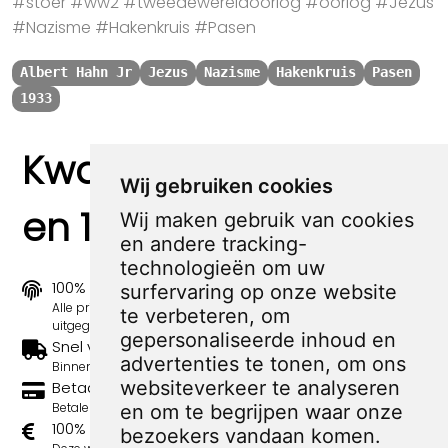
#stoer #ww2 #tweedewereldoorlog #oorlog #Jezus
#Nazisme #Hakenkruis #Pasen
Albert Hahn Jr
Jezus
Nazisme
Hakenkruis
Pasen
1933
Kwaliteit, zekerheid
Wij gebruiken cookies
en 100% sociaal
Wij maken gebruik van cookies
en andere tracking-
technologieën om uw
100% origineel
surfervaring op onze website
Alle prints zijn 100% origineel in de jaren 1910-1920
te verbeteren, om
uitgegeven.
gepersonaliseerde inhoud en
Snel verzonden
advertenties te tonen, om ons
Binnen 3 werkdagen wordt je print verstuurd.
websiteverkeer te analyseren
Betaal veilig en eenvoudig
Betalen kan met iDeal, Credit Card en Paypal.
en om te begrijpen waar onze
100% sociaal
bezoekers vandaan komen.