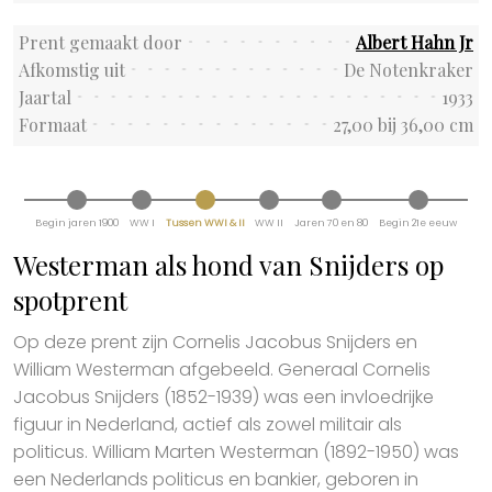
Prent gemaakt door
Albert Hahn Jr
Afkomstig uit
De Notenkraker
Jaartal
1933
Formaat
27,00 bij 36,00 cm
Begin jaren 1900
WW I
Tussen WWI & II
WW II
Jaren 70 en 80
Begin 21e eeuw
Westerman als hond van Snijders op
spotprent
Op deze prent zijn Cornelis Jacobus Snijders en
William Westerman afgebeeld. Generaal Cornelis
Jacobus Snijders (1852-1939) was een invloedrijke
figuur in Nederland, actief als zowel militair als
politicus. William Marten Westerman (1892-1950) was
een Nederlands politicus en bankier, geboren in