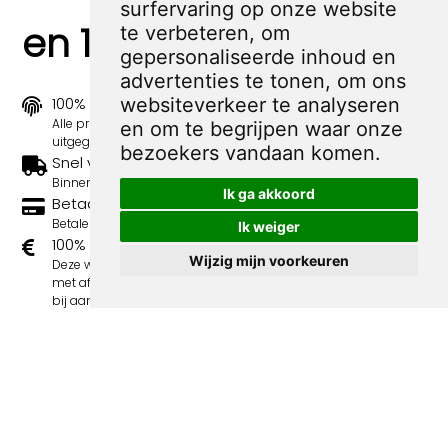
surfervaring op onze website
en 100% sociaal
te verbeteren, om
gepersonaliseerde inhoud en
advertenties te tonen, om ons
websiteverkeer te analyseren
100% origineel
Alle prints zijn 100% origineel in de jaren 1910-1920
en om te begrijpen waar onze
uitgegeven.
bezoekers vandaan komen.
Snel verzonden
Binnen 3 werkdagen wordt je print verstuurd.
Ik ga akkoord
Betaal veilig en eenvoudig
Betalen kan met iDeal, Credit Card en Paypal.
Ik weiger
100% sociaal
Wijzig mijn voorkeuren
Deze webshop wordt volledig gerund door jongens
met afstand tot de arbeidsmarkt. Je bestelling draagt
bij aan hun welzijn en toekomstplannen!
Meer spotprenten van Albert Hahn Jr