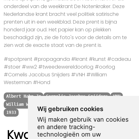
onderdeel van de weekkrant De Notenkraker. Deze
Nederlandse krant bracht veel politiek satirische
prenten uit in een weekblad. Deze prent is bijna
honderd jaar oud. Het papier kan op plekken
beschadigd zijn, zie de foto's voor de details om te
zien wat de exacte staat van de prent is.
#spotprent #propaganda #krant #kunst #cadeau
#stoer #ww2 #tweedewereldoorlog #oorlog
#Cornelis Jacobus Snijders #VNH #William
Westerman #Hond
Albert Hahn Jr
Cornelis Jacobus Snijders
VNH
William Westerman
Hond
NL politiek voor 1945
Wij gebruiken cookies
1933
Wij maken gebruik van cookies
en andere tracking-
Kwaliteit, zekerheid
technologieën om uw