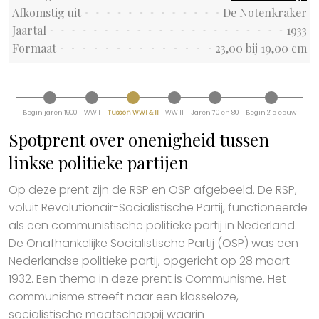
Afkomstig uit
De Notenkraker
Jaartal
1933
Formaat
23,00 bij 19,00 cm
Begin jaren 1900
WW I
Tussen WWI & II
WW II
Jaren 70 en 80
Begin 21e eeuw
Spotprent over onenigheid tussen
linkse politieke partijen
Op deze prent zijn de RSP en OSP afgebeeld. De RSP,
voluit Revolutionair-Socialistische Partij, functioneerde
als een communistische politieke partij in Nederland.
De Onafhankelijke Socialistische Partij (OSP) was een
Nederlandse politieke partij, opgericht op 28 maart
1932. Een thema in deze prent is Communisme. Het
communisme streeft naar een klasseloze,
socialistische maatschappij waarin