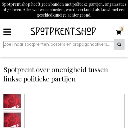
Spotprent.shop heeft geen banden met politieke partijen, organisaties
of geloven. Alles wat wij aanbieden, wordt verkocht als kunst met een
geschiedkundige achtergrond.
0
Spotprent over onenigheid tussen
linkse politieke partijen