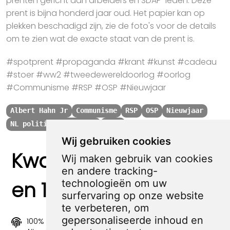
prenten gericht aan arbeiders en SDAP-leden. Deze
prent is bijna honderd jaar oud. Het papier kan op
plekken beschadigd zijn, zie de foto's voor de details
om te zien wat de exacte staat van de prent is.
#spotprent #propaganda #krant #kunst #cadeau
#stoer #ww2 #tweedewereldoorlog #oorlog
#Communisme #RSP #OSP #Nieuwjaar
Albert Hahn Jr
Communisme
RSP
OSP
Nieuwjaar
NL politiek voor 1945
1933
Wij gebruiken cookies
Kwaliteit, zekerheid
Wij maken gebruik van cookies
en andere tracking-
en 100% sociaal
technologieën om uw
surfervaring op onze website
te verbeteren, om
gepersonaliseerde inhoud en
100% origineel