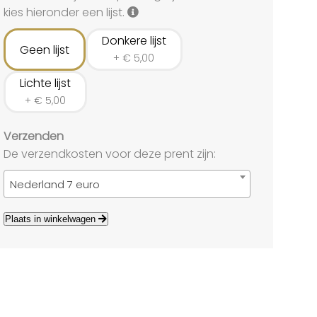
land
kies hieronder een lijst.
echten
Donkere lijst
Geen lijst
+
€
5,00
Lichte lijst
+
€
5,00
Verzenden
De verzendkosten voor deze prent zijn:
Nederland 7 euro
Plaats in winkelwagen