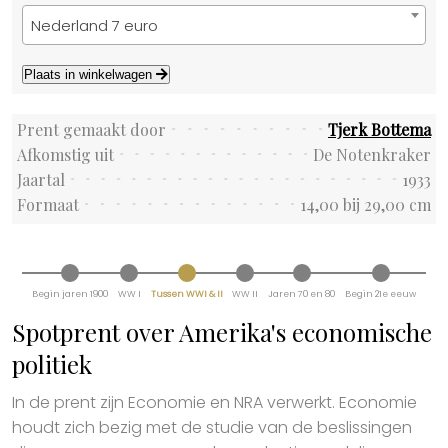
Nederland 7 euro
Plaats in winkelwagen
Prent gemaakt door
Tjerk Bottema
Afkomstig uit
De Notenkraker
Jaartal
1933
Formaat
14,00 bij 29,00 cm
Begin jaren 1900
WW I
Tussen WWI & II
WW II
Jaren 70 en 80
Begin 21e eeuw
Spotprent over Amerika's economische
politiek
In de prent zijn Economie en NRA verwerkt. Economie
houdt zich bezig met de studie van de beslissingen