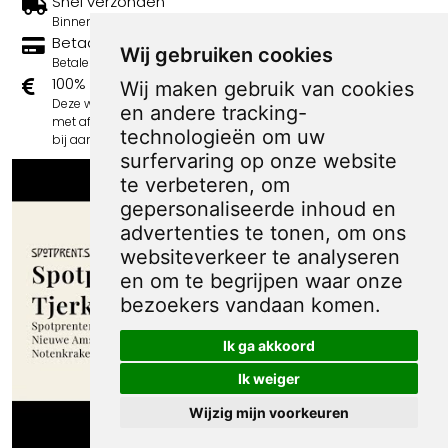
Snel verzonden
Binnen 3 werkdagen wordt je print verstuurd.
Betaal veilig en eenvoudig
Wij gebruiken cookies
Betalen kan met iDeal, Credit Card en Paypal.
100% sociaal
Wij maken gebruik van cookies
Deze webshop wordt volledig gerund door jongens
en andere tracking-
met afstand tot de arbeidsmarkt. Je bestelling draagt
technologieën om uw
bij aan hun welzijn en toekomstplannen!
surfervaring op onze website
te verbeteren, om
gepersonaliseerde inhoud en
advertenties te tonen, om ons
websiteverkeer te analyseren
en om te begrijpen waar onze
bezoekers vandaan komen.
Ik ga akkoord
Ik weiger
Wijzig mijn voorkeuren