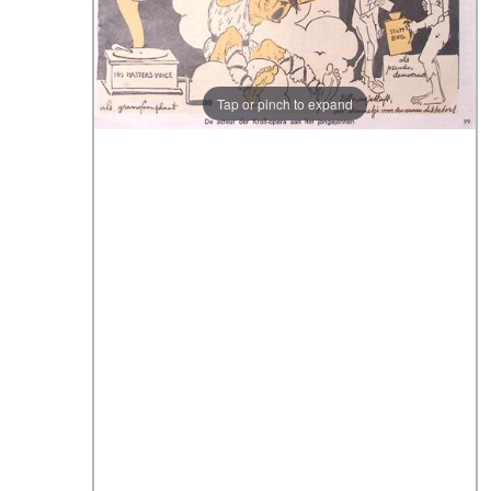
Tap or pinch to expand