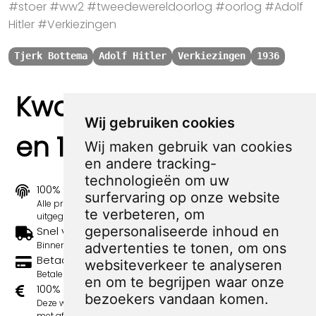
#stoer #ww2 #tweedewereldoorlog #oorlog #Adolf
Hitler #Verkiezingen
Tjerk Bottema
Adolf Hitler
Verkiezingen
1936
Kwaliteit, zekerheid
Wij gebruiken cookies
en 100% sociaal
Wij maken gebruik van cookies
en andere tracking-
technologieën om uw
100% origineel
surfervaring op onze website
Alle prints zijn 100% origineel in de jaren 1910-1920
te verbeteren, om
uitgegeven.
gepersonaliseerde inhoud en
Snel verzonden
Binnen 3 werkdagen wordt je print verstuurd.
advertenties te tonen, om ons
Betaal veilig en eenvoudig
websiteverkeer te analyseren
Betalen kan met iDeal, Credit Card en Paypal.
en om te begrijpen waar onze
100% sociaal
bezoekers vandaan komen.
Deze webshop wordt volledig gerund door jongens
met afstand tot de arbeidsmarkt. Je bestelling draagt