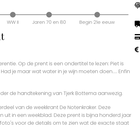
WW II
Jaren 70 en 80
Begin 21e eeuw
nt
ntie. Op de prent is een ondertitel te lezen: Piet is
Had je maar wat water in je wijn moeten doen..... Enfin
onder de handtekening van Tjerk Bottema aanwezig.
erdeel van de weekkrant De Notenkraker. Deze
en uit in een weekblad. Deze prent is bijna honderd jaar
 foto's voor de details om te zien wat de exacte staat