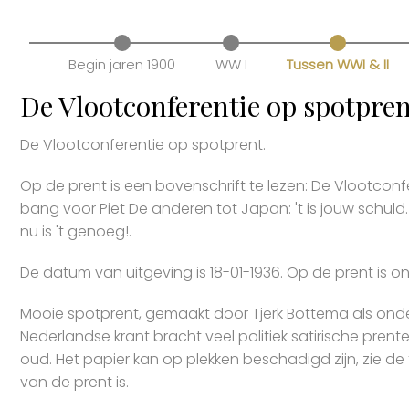
Begin jaren 1900
WW I
Tussen WWI & II
De Vlootconferentie op spotpre
De Vlootconferentie op spotprent.
Op de prent is een bovenschrift te lezen: De Vlootconfere
bang voor Piet De anderen tot Japan: 't is jouw schuld. 
nu is 't genoeg!.
De datum van uitgeving is 18-01-1936. Op de prent is 
Mooie spotprent, gemaakt door Tjerk Bottema als ond
Nederlandse krant bracht veel politiek satirische prent
oud. Het papier kan op plekken beschadigd zijn, zie de
van de prent is.