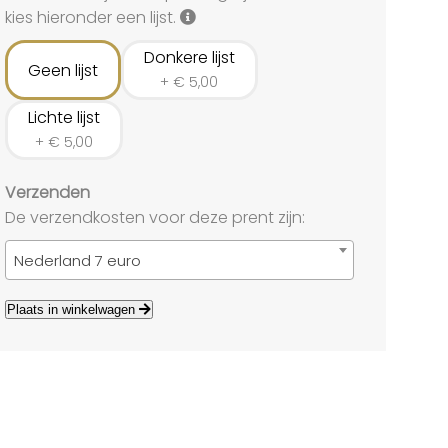
land
kies hieronder een lijst.
echten
Donkere lijst
Geen lijst
+
€
5,00
Lichte lijst
+
€
5,00
Verzenden
De verzendkosten voor deze prent zijn:
Nederland 7 euro
Plaats in winkelwagen