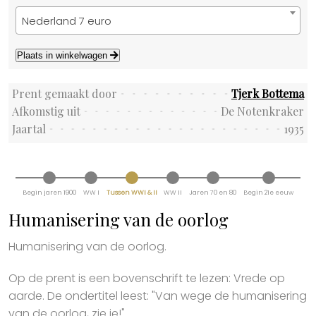
Nederland 7 euro
Plaats in winkelwagen
Prent gemaakt door
Tjerk Bottema
Afkomstig uit
De Notenkraker
Jaartal
1935
Begin jaren 1900
WW I
Tussen WWI & II
WW II
Jaren 70 en 80
Begin 21e eeuw
Humanisering van de oorlog
Humanisering van de oorlog.
Op de prent is een bovenschrift te lezen: Vrede op
aarde. De ondertitel leest: "Van wege de humanisering
van de oorlog, zie je!".