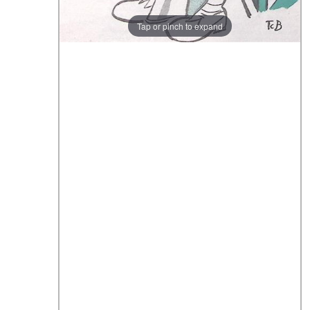
Tap or pinch to expand