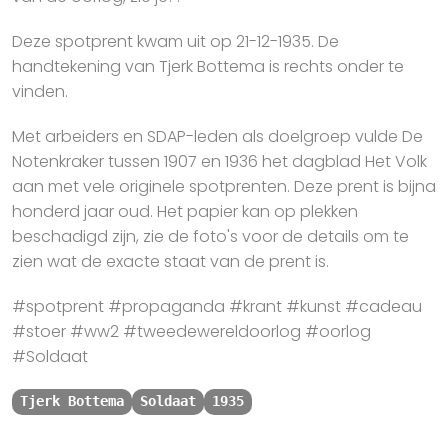
Deze spotprent kwam uit op 21-12-1935. De
handtekening van Tjerk Bottema is rechts onder te
vinden.
Met arbeiders en SDAP-leden als doelgroep vulde De
Notenkraker tussen 1907 en 1936 het dagblad Het Volk
aan met vele originele spotprenten. Deze prent is bijna
honderd jaar oud. Het papier kan op plekken
beschadigd zijn, zie de foto's voor de details om te
zien wat de exacte staat van de prent is.
#spotprent #propaganda #krant #kunst #cadeau
#stoer #ww2 #tweedewereldoorlog #oorlog
#Soldaat
Tjerk Bottema
Soldaat
1935