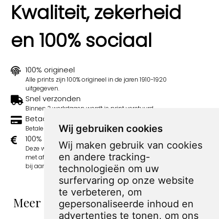
Kwaliteit, zekerheid
en 100% sociaal
100% origineel
Alle prints zijn 100% origineel in de jaren 1910-1920
uitgegeven.
Snel verzonden
Binnen 3 werkdagen wordt je print verstuurd.
Betaal veilig en eenvoudig
Wij gebruiken cookies
Betalen kan met iDeal, Credit Card en Paypal.
100% sociaal
Wij maken gebruik van cookies
Deze webshop wordt volledig gerund door jongens
en andere tracking-
met afstand tot de arbeidsmarkt. Je bestelling draagt
bij aan hun welzijn en toekomstplannen!
technologieën om uw
surfervaring op onze website
te verbeteren, om
Meer spotprenten van Tjerk Bottema
gepersonaliseerde inhoud en
advertenties te tonen, om ons