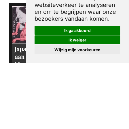
websiteverkeer te analyseren
en om te begrijpen waar onze
bezoekers vandaan komen.
Ik ga akkoord
Ik weiger
Japan valt China
Wijzig mijn voorkeuren
aan in
Mantsjoerije op
spotprent
€ 15,00
tjerk bottema
Spotprent over
1933
economische
groei en de
invloed op de