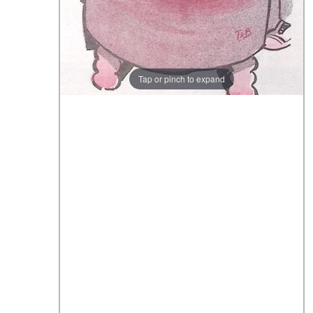
Tap or pinch to expand