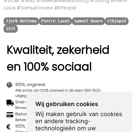
#stoer #ww2 #tweedewereldoorlog #oorlog #Pierre
Laval #Samuel Hoare #Ethiopië
Tjerk Bottema
Pierre Laval
Samuel Hoare
Ethiopië
1935
Kwaliteit, zekerheid
en 100% sociaal
100% origineel
Alle prints zijn 100% origineel in de jaren 1910-1920
uitgegeven.
Snel verzonden
Wij gebruiken cookies
Binnen 3 werkdagen wordt je print verstuurd.
Wij maken gebruik van cookies
Betaal veilig en eenvoudig
Betalen kan met iDeal, Credit Card en Paypal.
en andere tracking-
100% sociaal
technologieën om uw
Deze webshop wordt volledig gerund door jongens