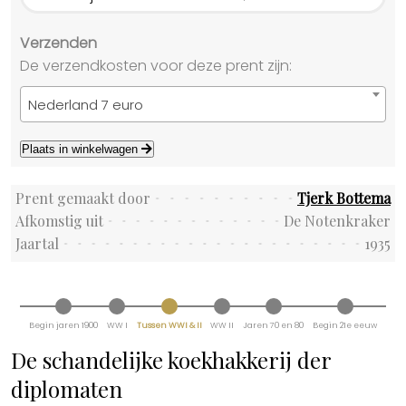
Verzenden
De verzendkosten voor deze prent zijn:
Nederland 7 euro
Plaats in winkelwagen
Prent gemaakt door
Tjerk Bottema
Afkomstig uit
De Notenkraker
Jaartal
1935
Begin jaren 1900
WW I
Tussen WWI & II
WW II
Jaren 70 en 80
Begin 21e eeuw
De schandelijke koekhakkerij der
diplomaten