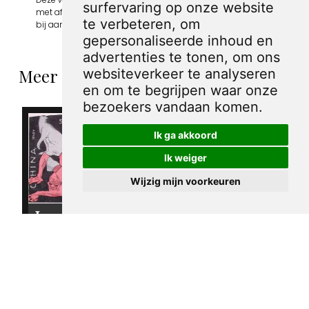
surfervaring op onze website
met afstand tot de arbeidsmarkt. Je bestelling draagt
te verbeteren, om
bij aan hun welzijn en toekomstplannen!
gepersonaliseerde inhoud en
advertenties te tonen, om ons
Meer spotprenten van Tjerk Bottema
websiteverkeer te analyseren
en om te begrijpen waar onze
bezoekers vandaan komen.
Ik ga akkoord
Ik weiger
Wijzig mijn voorkeuren
Japan valt China
aan in
Mantsjoerije op
spotprent
€ 15,00