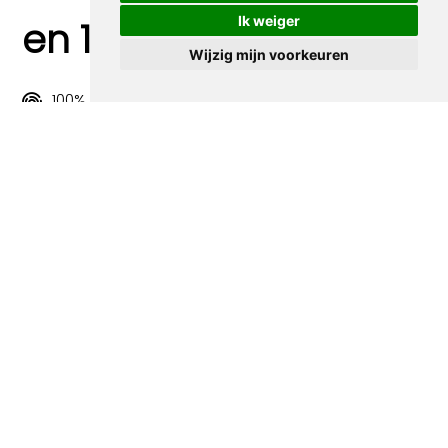
Ik weiger
en 100% sociaal
Wijzig mijn voorkeuren
100% origineel
Alle prints zijn 100% origineel in de jaren 1910-1920
uitgegeven.
Snel verzonden
Binnen 3 werkdagen wordt je print verstuurd.
Betaal veilig en eenvoudig
Betalen kan met iDeal, Credit Card en Paypal.
100% sociaal
Deze webshop wordt volledig gerund door jongens
met afstand tot de arbeidsmarkt. Je bestelling draagt
bij aan hun welzijn en toekomstplannen!
Volgende spotprenten binnen de
categorie Time Magazine