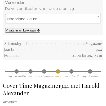
Verzenden
De verzendkosten voor deze prent zijn:
Nederland 7 euro
Plaats in winkelwagen
Afkomstig uit
Time Magazine
Jaartal
1944
Formaat
21,00 bij 29,70 cm
Begin jaren 1900
WW I
Tussen WWI & II
WW II
Jaren 70 en 80
Begin 21e eeuw
Cover Time Magazine1944 met Harold
Alexander
Amerika