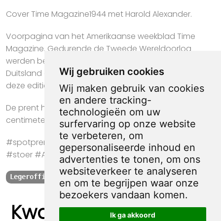
Cover Time Magazine1944 met Harold Alexander.
Voorpagina van het Amerikaanse weekblad Time
Magazine. Gedurende de Tweede Wereldoorlog
werden bekende officieren uit Amerika, Japan en
Wij gebruiken cookies
Duitsland op de cover geplaatst. Op de cover van
deze editie generaal Harold Alexander.
Wij maken gebruik van cookies
en andere tracking-
De prent heeft een afmeting van ca. 21 bij 30
technologieën om uw
centimeter.
surfervaring op onze website
te verbeteren, om
#spotprent #propaganda #krant #kunst #cadeau
gepersonaliseerde inhoud en
#stoer #Amerika #Legerofficier
advertenties te tonen, om ons
websiteverkeer te analyseren
Legerofficier
Amerika
Engeland
1944
en om te begrijpen waar onze
bezoekers vandaan komen.
Kwaliteit, zekerheid
Ik ga akkoord