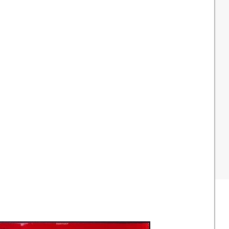
1980s: Propaganda in Noord-Korea
Albert Hahn Jr
Vrij Neder
2005-2015: Amerika na 9-11
Albert Funke Küpper
Vrouwenr
Jan Rot
Robert Wout (opland)
Rob Schröder
Kees Van Dongen
Peter van Reen
Ton Smits
Willem van Schaik