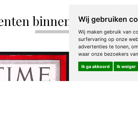
enten binnen de categor
Wij gebruiken c
Wij maken gebruik van c
surfervaring op onze web
advertenties te tonen, o
waar onze bezoekers va
Ik ga akkoord
Ik weiger