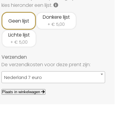
land
kies hieronder een lijst.
echten
Donkere lijst
Geen lijst
+
€
5,00
Lichte lijst
+
€
5,00
Verzenden
De verzendkosten voor deze prent zijn:
Nederland 7 euro
Plaats in winkelwagen