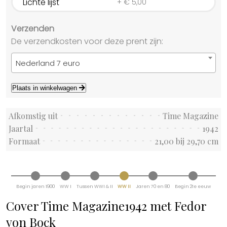
Lichte lijst
+
€
5,00
Verzenden
De verzendkosten voor deze prent zijn:
Nederland 7 euro
Plaats in winkelwagen
Afkomstig uit
Time Magazine
Jaartal
1942
Formaat
21,00 bij 29,70 cm
Begin jaren 1900
WW I
Tussen WWI & II
WW II
Jaren 70 en 80
Begin 21e eeuw
Cover Time Magazine1942 met Fedor
von Bock