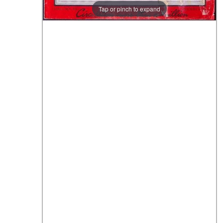
Tap or pinch to expand