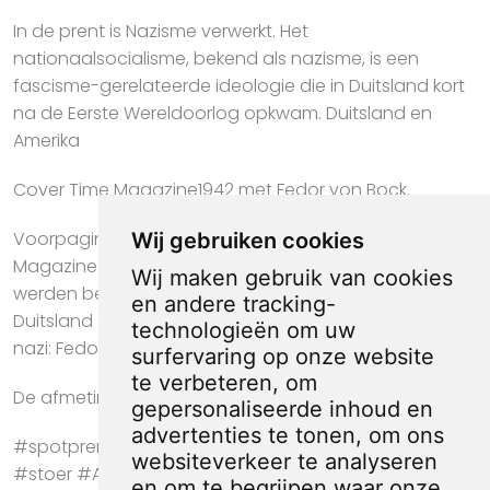
In de prent is Nazisme verwerkt. Het
nationaalsocialisme, bekend als nazisme, is een
fascisme-gerelateerde ideologie die in Duitsland kort
na de Eerste Wereldoorlog opkwam. Duitsland en
Amerika
Cover Time Magazine1942 met Fedor von Bock.
Voorpagina van het Amerikaanse weekblad Time
Wij gebruiken cookies
Magazine. Gedurende de Tweede Wereldoorlog
Wij maken gebruik van cookies
werden bekende officieren uit Amerika, Japan en
en andere tracking-
Duitsland op de cover geplaatst. Op deze cover de
technologieën om uw
nazi: Fedor von Bock.
surfervaring op onze website
te verbeteren, om
De afmeting van deze prent is ca. 21 bij 30 centimeter.
gepersonaliseerde inhoud en
advertenties te tonen, om ons
#spotprent #propaganda #krant #kunst #cadeau
websiteverkeer te analyseren
#stoer #Amerika #Duitsland #Legerofficier #Nazisme
en om te begrijpen waar onze