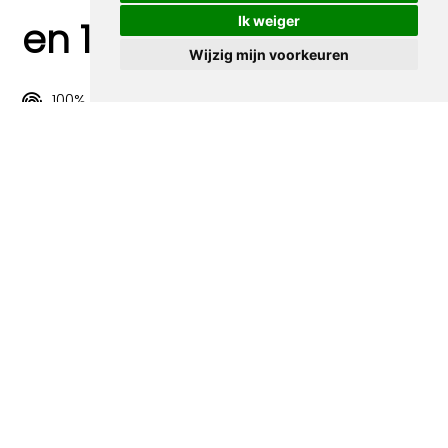
Ik weiger
en 100% sociaal
Wijzig mijn voorkeuren
100% origineel
Alle prints zijn 100% origineel in de jaren 1910-1920
uitgegeven.
Snel verzonden
Binnen 3 werkdagen wordt je print verstuurd.
Betaal veilig en eenvoudig
Betalen kan met iDeal, Credit Card en Paypal.
100% sociaal
Deze webshop wordt volledig gerund door jongens
met afstand tot de arbeidsmarkt. Je bestelling draagt
bij aan hun welzijn en toekomstplannen!
Volgende spotprenten binnen de
categorie Time Magazine