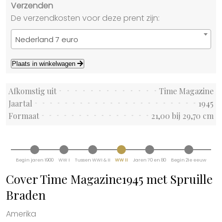
Verzenden
De verzendkosten voor deze prent zijn:
Nederland 7 euro
Plaats in winkelwagen
Afkomstig uit
Time Magazine
Jaartal
1945
Formaat
21,00 bij 29,70 cm
Begin jaren 1900
WW I
Tussen WWI & II
WW II
Jaren 70 en 80
Begin 21e eeuw
Cover Time Magazine1945 met Spruille
Braden
Amerika