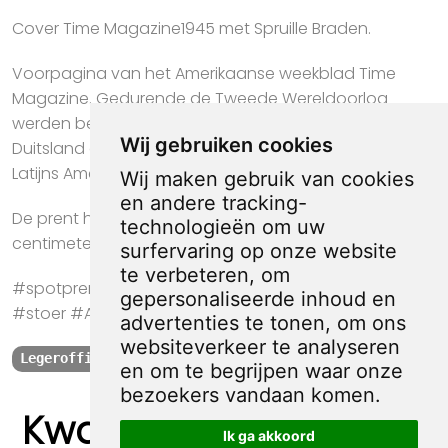
Cover Time Magazine1945 met Spruille Braden.
Voorpagina van het Amerikaanse weekblad Time
Magazine. Gedurende de Tweede Wereldoorlog
werden bekende officieren uit Amerika, Japan en
Wij gebruiken cookies
Duitsland op de cover geplaatst. Op deze cover de
Latijns Amerikaanse Spruille Braden.
Wij maken gebruik van cookies
en andere tracking-
De prent heeft een afmeting van ca. 21 bij 30
technologieën om uw
centimeter.
surfervaring op onze website
te verbeteren, om
#spotprent #propaganda #krant #kunst #cadeau
gepersonaliseerde inhoud en
#stoer #Amerika #Legerofficier
advertenties te tonen, om ons
websiteverkeer te analyseren
Legerofficier
Amerika
1945
en om te begrijpen waar onze
bezoekers vandaan komen.
Kwaliteit, zekerheid
Ik ga akkoord