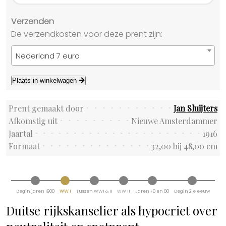
Verzenden
De verzendkosten voor deze prent zijn:
Nederland 7 euro
Plaats in winkelwagen
Prent gemaakt door
Jan Sluijters
Afkomstig uit
Nieuwe Amsterdammer
Jaartal
1916
Formaat
32,00 bij 48,00 cm
Begin jaren 1900
WW I
Tussen WWI & II
WW II
Jaren 70 en 80
Begin 21e eeuw
Duitse rijkskanselier als hypocriet over