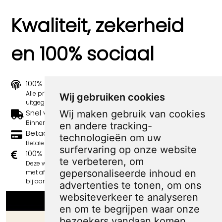
Kwaliteit, zekerheid
en 100% sociaal
100% origineel
Alle prints zijn 100% origineel in de jaren 1910-1920
Wij gebruiken cookies
uitgegeven.
Snel verzonden
Wij maken gebruik van cookies
Binnen 3 werkdagen wordt je print verstuurd.
en andere tracking-
Betaal veilig en eenvoudig
technologieën om uw
Betalen kan met iDeal, Credit Card en Paypal.
surfervaring op onze website
100% sociaal
te verbeteren, om
Deze webshop wordt volledig gerund door jongens
gepersonaliseerde inhoud en
met afstand tot de arbeidsmarkt. Je bestelling draagt
bij aan hun welzijn en toekomstplannen!
advertenties te tonen, om ons
websiteverkeer te analyseren
en om te begrijpen waar onze
bezoekers vandaan komen.