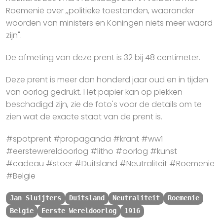
Roemenië over ,,politieke toestanden, waaronder
woorden van ministers en Koningen niets meer waard
zijn".
De afmeting van deze prent is 32 bij 48 centimeter.
Deze prent is meer dan honderd jaar oud en in tijden
van oorlog gedrukt. Het papier kan op plekken
beschadigd zijn, zie de foto's voor de details om te
zien wat de exacte staat van de prent is.
#spotprent #propaganda #krant #ww1
#eerstewereldoorlog #litho #oorlog #kunst
#cadeau #stoer #Duitsland #Neutraliteit #Roemenie
#Belgie
Jan Sluijters
Duitsland
Neutraliteit
Roemenie
Belgie
Eerste Wereldoorlog
1916