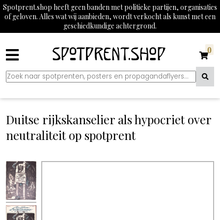
Spotprent.shop heeft geen banden met politieke partijen, organisaties
of geloven. Alles wat wij aanbieden, wordt verkocht als kunst met een
geschiedkundige achtergrond.
0
Duitse rijkskanselier als hypocriet over
neutraliteit op spotprent