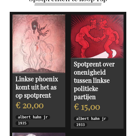
Spotprent over
onenigheid
Linkse phoenix
tussen linkse
komt uit het as
politieke
op spotprent
partijen
€ 20,00
€ 15,00
albert hahn jr
albert hahn jr
1935
1933