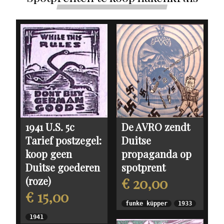
1941 U.S. 5c
De AVRO zendt
Tarief postzegel:
Duitse
koop geen
propaganda op
Duitse goederen
spotprent
(roze)
€ 20,00
€ 15,00
funke küpper
1933
1941