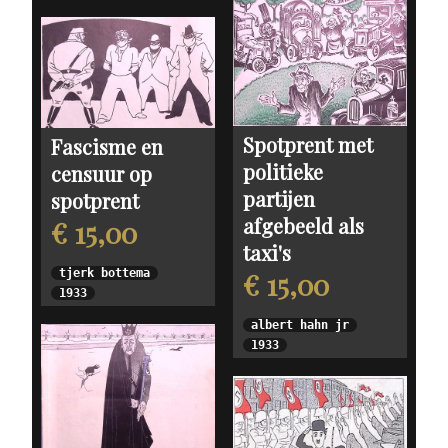
Spotprent met
Fascisme en
politieke
censuur op
partijen
spotprent
afgebeeld als
€ 15,00
taxi's
tjerk bottema
€ 15,00
1933
albert hahn jr
1933