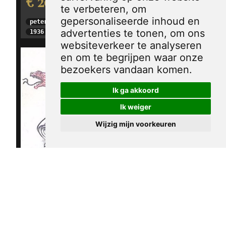
€ 20,00
te verbeteren, om
Duitsland bouwt
gepersonaliseerde inhoud en
peter van reen
bommenwerpers
advertenties te tonen, om ons
1936
websiteverkeer te analyseren
op spotprent
en om te begrijpen waar onze
€ 20,00
bezoekers vandaan komen.
peter van reen
Ik ga akkoord
1936
Ik weiger
Wijzig mijn voorkeuren
Het Duitse
antwoord aan
Londen en Parijs
€ 20,00
albert hahn jr