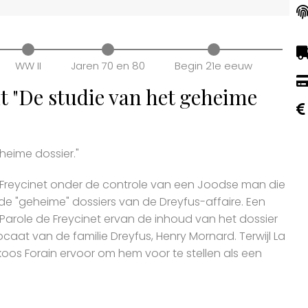
WW II
Jaren 70 en 80
Begin 21e eeuw
t "De studie van het geheime
heime dossier."
 Freycinet onder de controle van een Joodse man die
e "geheime" dossiers van de Dreyfus-affaire. Een
Parole de Freycinet ervan de inhoud van het dossier
at van de familie Dreyfus, Henry Mornard. Terwijl La
 koos Forain ervoor om hem voor te stellen als een