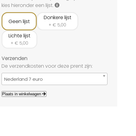
land
kies hieronder een lijst.
echten
Donkere lijst
Geen lijst
+
€
5,00
Lichte lijst
+
€
5,00
Verzenden
De verzendkosten voor deze prent zijn:
Nederland 7 euro
Plaats in winkelwagen