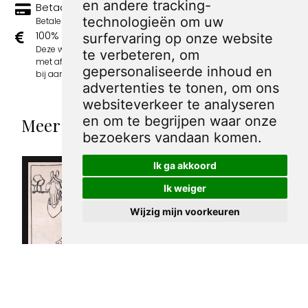
en andere tracking-
Betaal veilig en eenvoudig
technologieën om uw
Betalen kan met iDeal, Credit Card en Paypal.
100% sociaal
surfervaring op onze website
Deze webshop wordt volledig gerund door jongens
te verbeteren, om
met afstand tot de arbeidsmarkt. Je bestelling draagt
gepersonaliseerde inhoud en
bij aan hun welzijn en toekomstplannen!
advertenties te tonen, om ons
websiteverkeer te analyseren
en om te begrijpen waar onze
Meer spotprenten van Caran d'Ache
bezoekers vandaan komen.
Ik ga akkoord
Ik weiger
Wijzig mijn voorkeuren
Franse anti
semitische
spotprent