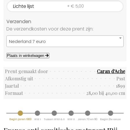
Lichte lijst
+
€
5,00
Verzenden
De verzendkosten voor deze prent zijn:
Nederland 7 euro
Plaats in winkelwagen
Prent gemaakt door
Caran d'Ache
Afkomstig uit
Psst
Jaartal
1899
Formaat
28,00 bij 40,00 cm
Begin jaren 1900
WW I
Tussen WWI & II
WW II
Jaren 70 en 80
Begin 21e eeuw