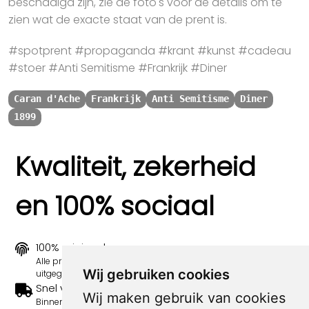
beschadigd zijn, zie de foto's voor de details om te
zien wat de exacte staat van de prent is.
#spotprent #propaganda #krant #kunst #cadeau
#stoer #Anti Semitisme #Frankrijk #Diner
Caran d'Ache
Frankrijk
Anti Semitisme
Diner
1899
Kwaliteit, zekerheid
en 100% sociaal
100% origineel
Alle prints zijn 100% origineel in de jaren 1910-1920
Wij gebruiken cookies
uitgegeven.
Snel verzonden
Wij maken gebruik van cookies
Binnen 3 werkdagen wordt je print verstuurd.