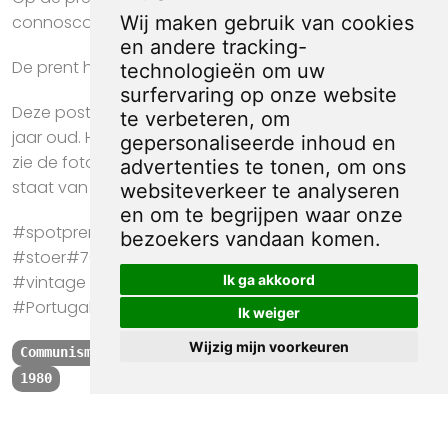
connosco! Junta a tua a nossa voz!.
Wij maken gebruik van cookies
en andere tracking-
De prent heeft een afmeting van ca. 22 bij 31 centimer.
technologieën om uw
surfervaring op onze website
Deze poster is in gebruikte staat en is meer dan 40
te verbeteren, om
jaar oud. Het papier kan op plekken beschadigd zijn,
gepersonaliseerde inhoud en
zie de foto's voor de details om te zien wat de exacte
advertenties te tonen, om ons
staat van de prent is.
websiteverkeer te analyseren
en om te begrijpen waar onze
#spotprent #propaganda #krant #kunst #cadeau
bezoekers vandaan komen.
#stoer#70s #80s #Provo #Antikraak #Anarchisten
Ik ga akkoord
#vintage #poster #Communisme #Bijeenkomst
#Portugal
Ik weiger
Wijzig mijn voorkeuren
Communisme
Bijeenkomst
Portugal
Solidariteit
1980