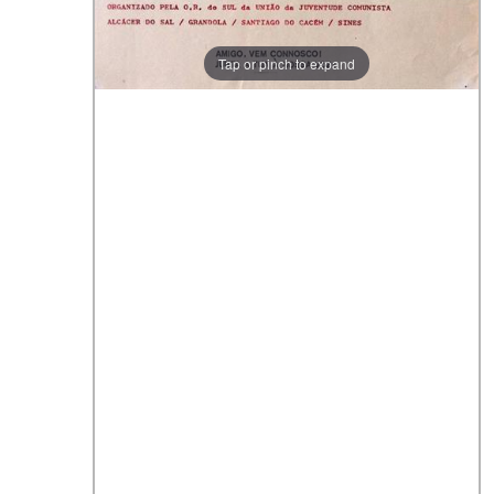
Tap or pinch to expand